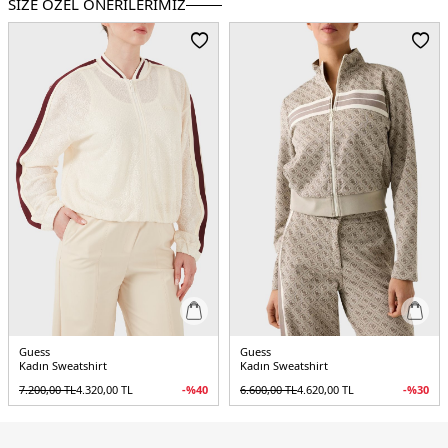
SİZE ÖZEL ÖNERİLERİMİZ
Kalıp Bilgisi :
Regular Fit
Detay :
-Ribanalı etek ucu ve manşetler
-İple ayarlanabilir kapüşonlu
Üretim Yeri :
Çin
5DE2O5RQ01KCO31JBLK.07
Guess
Guess
Kadın Sweatshirt
Kadın Sweatshirt
7.200,00
TL
4.320,00
TL
-%
40
6.600,00
TL
4.620,00
TL
-%
30