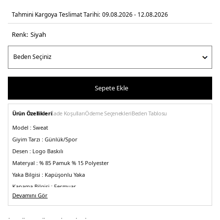
Tahmini Kargoya Teslimat Tarihi:
09.08.2026 - 12.08.2026
Renk:
si̇yah
Sepete Ekle
Ürün Özellikleri
İade Koşulları
Ödeme Seçenekleri
Beden Tablosu
Model :
Sweat
Giyim Tarzı :
Günlük/Spor
Desen :
Logo Baskılı
Materyal :
% 85 Pamuk % 15 Polyester
Yaka Bilgisi :
Kapüşonlu Yaka
Kapama Bilgisi :
Fermuar
Devamını Gör
Kol Bilgisi :
Uzun Kol
Cep Bilgisi :
Cepli