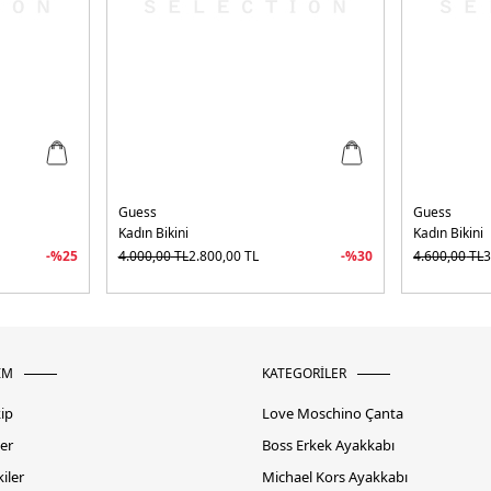
Guess
Guess
Kadın Bikini
Kadın Bikini
-%
25
4.000,00
TL
2.800,00
TL
-%
30
4.600,00
TL
3
İM
KATEGORİLER
kip
Love Moschino Çanta
er
Boss Erkek Ayakkabı
iler
Michael Kors Ayakkabı