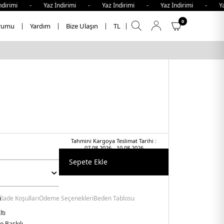
dirimi - Yaz İndirimi - Yaz İndirimi - Yaz İndirimi - Yaz 
0
rumu
Yardım
Bize Ulaşın
TL
Tahmini Kargoya Teslimat Tarihi :
07.08.2026 - 10.08.2026
Sepete Ekle
i
İade Koşulları
Ödeme Seçenekleri
Beden Tablosu
ltı
o Baskılı