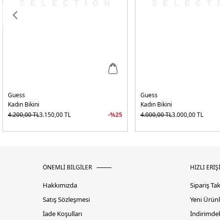
Guess
Guess
Kadın Bikini
Kadın Bikini
4.200,00
TL
3.150,00
TL
-%
25
4.000,00
TL
3.000,00
TL
ÖNEMLİ BİLGİLER
HIZLI ERİŞ
Hakkımızda
Sipariş Ta
Satış Sözleşmesi
Yeni Ürünl
İade Koşulları
İndirimdek