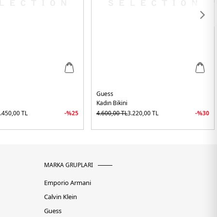
Guess
Kadın Bikini
.450,00
TL
-%
25
4.600,00
TL
3.220,00
TL
-%
30
MARKA GRUPLARI
Emporio Armani
Calvin Klein
Guess