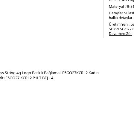
Materyal :
% 81
Detaylar :
-Elas
halka detayları
Üretim Yeri :
L
5DY2E5GO27KC
Devamını Gör