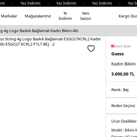
imi - Yaz İndirimi - Yaz İndirimi - Yaz İndirimi - Yaz İn
%
Yeni
Markalar
Mağazalarımız
Kargo Du
İndirim
Sezon
g 4g Logo Baskılı Bağlamalı Kadın Bikini Altı
Sınırlı Stok
Guess
Kadın Bikini
3.600,00
TL
Renk:
bej
Ürün Özellikler
Model :
Bikini A
Desen :
4G Log