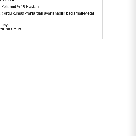
 Poliamid % 19 Elastan
tik örgü kumaş
-Yanlardan ayarlanabilir bağlamalı
-Metal
etonya
RL2P1LT.17