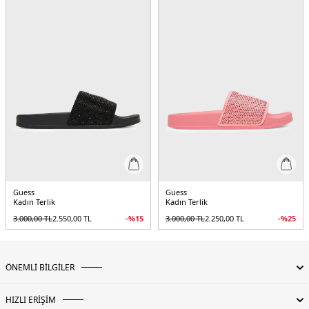
Guess
Guess
Kadın Terlik
Kadın Terlik
3.000,00
TL
2.550,00
TL
-%
15
3.000,00
TL
2.250,00
TL
-%
25
ÖNEMLİ BİLGİLER
HIZLI ERİŞİM