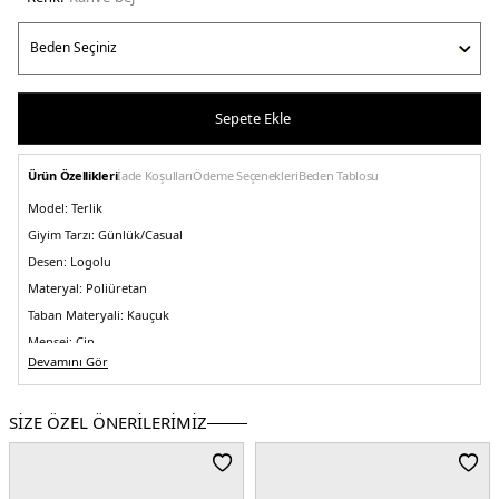
Sepete Ekle
Ürün Özellikleri
İade Koşulları
Ödeme Seçenekleri
Beden Tablosu
Model:
Terlik
Giyim Tarzı:
Günlük/Casual
Desen:
Logolu
Materyal:
Poliüretan
Taban Materyali:
Kauçuk
Menşei:
Çin
5DE2FLJTSEFAL19BEIBR.108
Devamını Gör
SİZE ÖZEL ÖNERİLERİMİZ