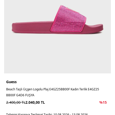
Guess
Beach Taşlı Üçgen Logolu Plaj E4GZ25BB00F Kadın Terlik E4GZ25
BB00F G4D6 FUŞYA
2.400,00
TL
2.040,00
TL
%
15
Tahmini Kargoya Teslimat Tarihi:
10.08.2026 - 13.08.2026