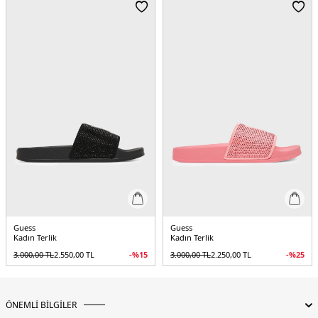
Guess
Guess
Kadın Terlik
Kadın Terlik
3.000,00
TL
2.550,00
TL
-%
15
3.000,00
TL
2.250,00
TL
-%
25
ÖNEMLİ BİLGİLER