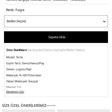
Renk:
fuşya
Sepete Ekle
Ürün Özellikleri
İade Koşulları
Ödeme Seçenekleri
Beden Tablosu
Model:
Terlik
Giyim Tarzı:
Deniz/Havuz/Plaj
Desen:
Logolu/Taşlı
Materyal:
% 100 Poliüretan
Taban Materyali:
Kauçuk
Menşei:
Çin
5DY2E4GZ25BB00FG4D6.47
Devamını Gör
SİZE ÖZEL ÖNERİLERİMİZ