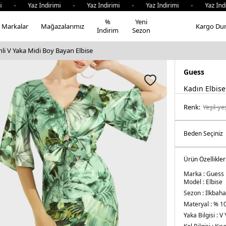
i - Yaz İndirimi - Yaz İndirimi - Yaz İndirimi - Yaz İndi
%
Yeni
Markalar
Mağazalarımız
Kargo Du
İndirim
Sezon
li V Yaka Midi Boy Bayan Elbise
Guess
Kadın Elbise
Renk:
yeşil-ye
Ürün Özellikler
Marka :
Guess
Model :
Elbise
Sezon :
İlkbaha
Materyal :
% 10
Yaka Bilgisi :
V 