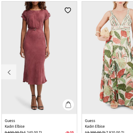
Guess
Guess
Kadın Elbise
Kadın Elbise
9.600,00
TL
6.240,00
TL
-%
35
13.200,00
TL
7.920,00
TL