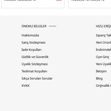
ÖNEMLİ BİLGİLER
HIZLI ERİŞ
Hakkımızda
Sipariş Ta
Satış Sözleşmesi
Yeni Ürünl
İade Koşulları
İndirimdek
Gizlilik ve Güvenlik
Üye Giriş
Üyelik Sözleşmesi
Yeni Üyeli
Teslimat Koşulları
İletişim
Sıkça Sorulan Sorular
Blog
KVKK
Orijinallik