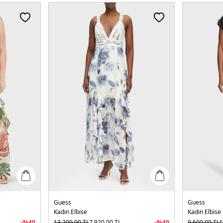
Guess
Guess
Kadın Elbise
Kadın Elbise
-%
40
13.200,00
TL
7.920,00
TL
-%
40
9.600,00
TL
6