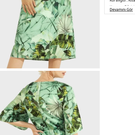
Kol Bilgisi :
Kısa
Kapama Bilgisi
Devamını Gör
Detay :
-Jarse 
Manken Ölçüsü
Üretim Yeri :
Çi
5DY2W2GK23W