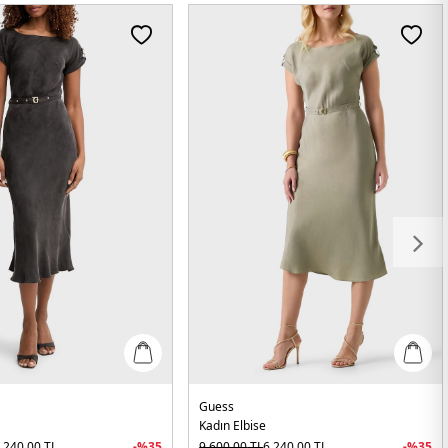
Guess
Kadın Elbise
.240,00
TL
-%
35
9.600,00
TL
6.240,00
TL
-%
35