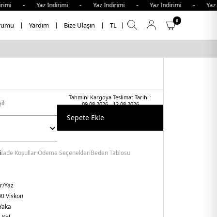
rimi - Yaz İndirimi - Yaz İndirimi - Yaz İndirimi - Yaz İn
0
rumu
Yardım
Bize Ulaşın
TL
Tahmini Kargoya Teslimat Tarihi :
şil
09.08.2026 - 12.08.2026
Sepete Ekle
i
İade Koşulları
Ödeme Seçenekleri
Beden Tablosu
r/Yaz
0 Viskon
Yaka