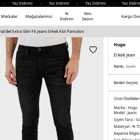
az İndirimi - Yaz İndirimi - Yaz İndirimi - Yaz İndirimi -
%
Yeni
Markalar
Mağazalarımız
Kargo Du
İndirim
Sezon
 Bel Extra Slim Fit Jeans Erkek Kot Pantolon
Hugo
Erkek Jean
Renk:
si̇yah
Ürün Özellikler
Marka :
Hugo
Model :
Jeans
Giyim Tarzı :
Gü
Materyal :
% 70
Kapama Bilgisi