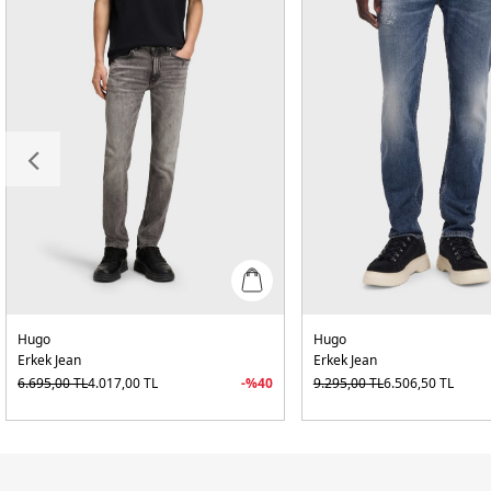
Hugo
Hugo
Erkek Jean
Erkek Jean
6.695,00
TL
4.017,00
TL
-%
40
9.295,00
TL
6.506,50
TL