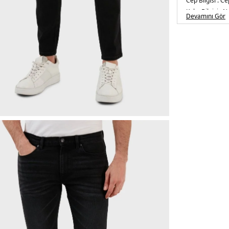
Cep Bilgisi :
Cep
Kalıp Bilgisi :
No
Devamını Gör
Manken Ölçüsü
Basen : 102 cm
Üretim Yeri :
V
5DY150484358