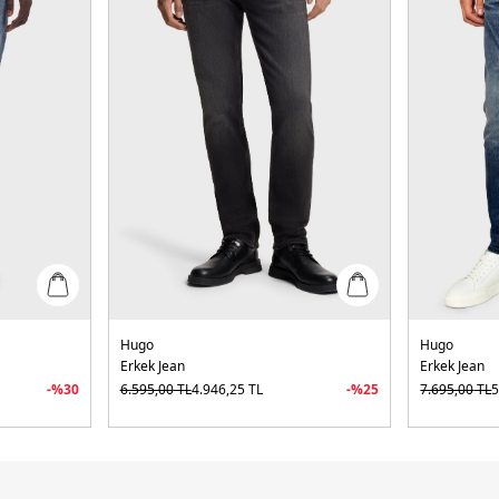
Hugo
Hugo
Erkek Jean
Erkek Jean
-%
30
6.595,00
TL
4.946,25
TL
-%
25
7.695,00
TL
5