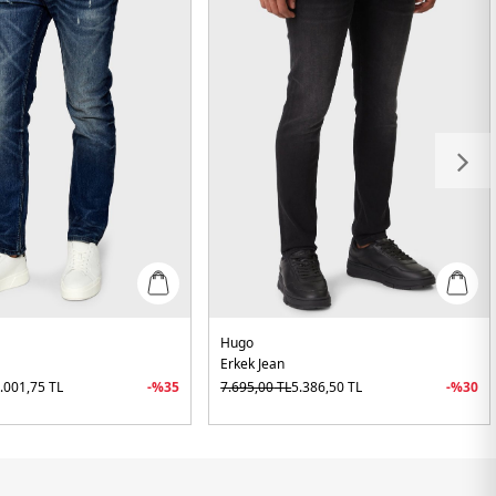
Hugo
Erkek Jean
.001,75
TL
-%
35
7.695,00
TL
5.386,50
TL
-%
30