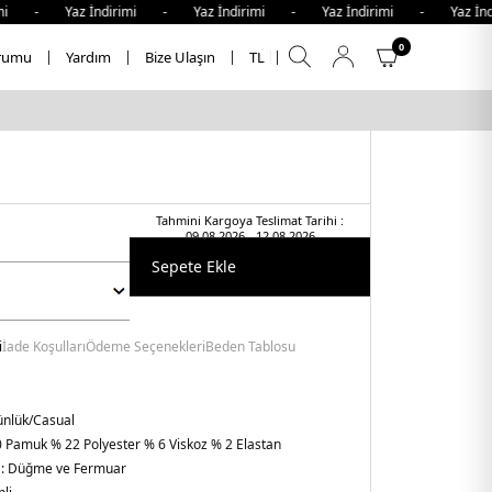
 Yaz İndirimi - Yaz İndirimi - Yaz İndirimi - Yaz İndirim
0
rumu
Yardım
Bize Ulaşın
TL
Tahmini Kargoya Teslimat Tarihi :
09.08.2026 - 12.08.2026
Sepete Ekle
i
İade Koşulları
Ödeme Seçenekleri
Beden Tablosu
nlük/Casual
 Pamuk % 22 Polyester % 6 Viskoz % 2 Elastan
 :
Düğme ve Fermuar