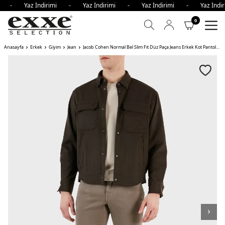
imi - Yaz İndirimi - Yaz İndirimi - Yaz İndirimi - Yaz İnd
0
Anasayfa
Erkek
Giyim
Jean
Jacob Cohen Normal Bel Slim Fit Düz Paça Jeans Erkek Kot Pantolon 36