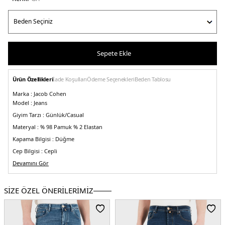
Sepete Ekle
Ürün Özellikleri
İade Koşulları
Ödeme Seçenekleri
Beden Tablosu
Marka :
Jacob Cohen
Model :
Jeans
Giyim Tarzı :
Günlük/Casual
Materyal :
% 98 Pamuk % 2 Elastan
Kapama Bilgisi :
Düğme
Cep Bilgisi :
Cepli
Kalıp Bilgisi :
Devamını Gör
Slim Fit, Normal Bel, Dar Paça
Detay :
-Desensiz denim
-Marka logolu mendil detayı
Manken Ölçüsü :
Boy : 1.87 cm / Göğüs : 99 cm / Bel : 81 cm / Basen : 97 cm /
SİZE ÖZEL ÖNERİLERİMİZ
Beden : 31
Üretim Yeri :
İtalya
5DK1UQE0636S3657B75.18