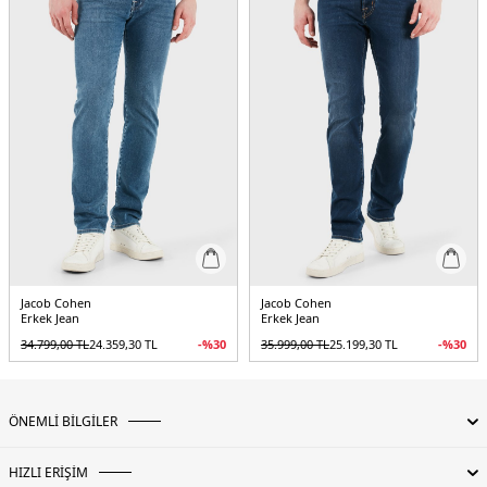
Jacob Cohen
Jacob Cohen
Erkek Jean
Erkek Jean
34.799,00
TL
24.359,30
TL
-%
30
35.999,00
TL
25.199,30
TL
-%
30
ÖNEMLİ BİLGİLER
HIZLI ERİŞİM