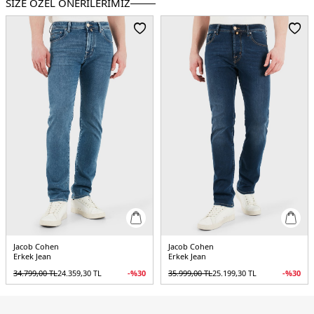
SİZE ÖZEL ÖNERİLERİMİZ
Paça Tipi:
Dar Paça
Kalıp Bilgisi:
Slim Fit
Manken Bedeni:
Boy : 1.90 cm / Göğüs : 108 cm / Bel : 85 cm / Basen : 100 cm
/ Beden : 32
Yaş Grubu:
Yetişkin
Menşei:
Türkiye
5DY1JUMQE004053S4126V1600D.07
Jacob Cohen
Jacob Cohen
Erkek Jean
Erkek Jean
34.799,00
TL
24.359,30
TL
-%
30
35.999,00
TL
25.199,30
TL
-%
30