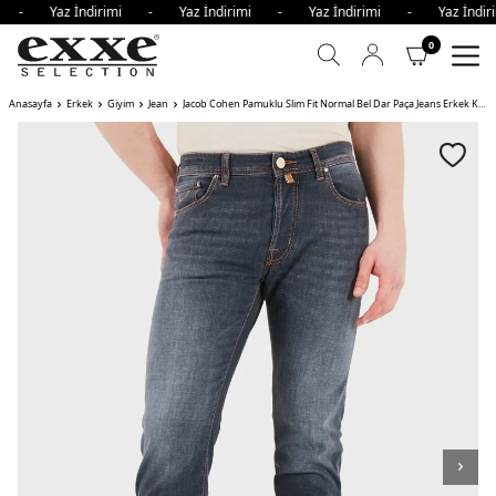
mi - Yaz İndirimi - Yaz İndirimi - Yaz İndirimi - Yaz İnd
0
Anasayfa
Erkek
Giyim
Jean
Jacob Cohen Pamuklu Slim Fit Normal Bel Dar Paça Jeans Erkek Kot Pantolon JUM V1