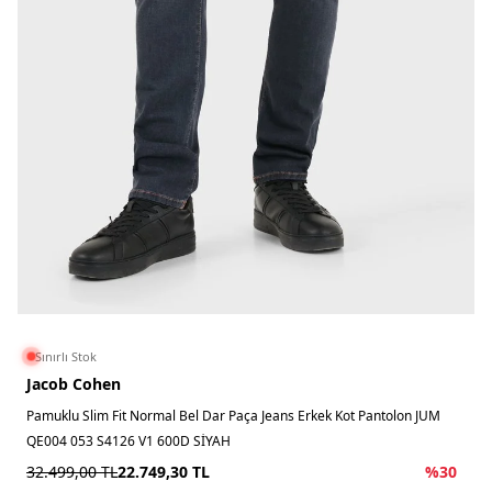
Sınırlı Stok
Jacob Cohen
Pamuklu Slim Fit Normal Bel Dar Paça Jeans Erkek Kot Pantolon JUM
QE004 053 S4126 V1 600D SİYAH
32.499,00
TL
22.749,30
TL
%
30