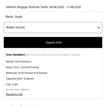
Tahmini Kargoya Teslimat Tarihi:
08.08.2026 - 11.08.2026
Renk:
si̇yah
Sepete Ekle
Ürün Özellikleri
İade Koşulları
Ödeme Seçenekleri
Beden Tablosu
Model:
Kot Pantolon
Giyim Tarzı:
Günlük/Casual
Materyal:
% 92 Pamuk % 8 Elastan
Kapama Şekli:
Düğmeli
Cep:
Cepli
Kumaş Tipi:
Denim
Devamını Gör
Bel:
Normal Bel
Boy:
Standart