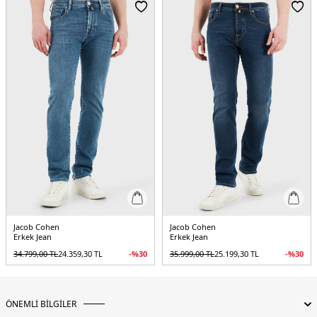
Manken Bedeni:
Boy : 1.90 cm / Göğüs : 108 cm / Bel : 85 cm / Basen : 100 cm
/ Beden : 32
Yaş Grubu:
Yetişkin
Menşei:
Türkiye
5DY1JUMQE004030S3618S1800D.135
Jacob Cohen
Jacob Cohen
Erkek Jean
Erkek Jean
34.799,00
TL
24.359,30
TL
-%
30
35.999,00
TL
25.199,30
TL
-%
30
ÖNEMLİ BİLGİLER