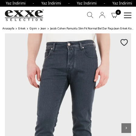
- Yaz İndirimi - Yaz İndirimi - Yaz İndirimi - Yaz İndiri
0
Anasayfa
Erkek
Giyim
Jean
Jacob Cohen Pamuklu Slim Fit Normal Bel Dar Paça Jean Erkek Kot Pantolon JUM S1 ANTRASİT