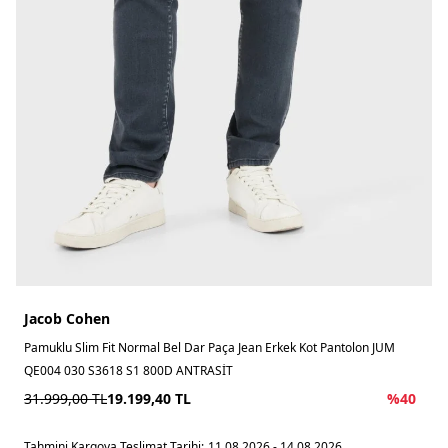
Jacob Cohen
Pamuklu Slim Fit Normal Bel Dar Paça Jean Erkek Kot Pantolon JUM
QE004 030 S3618 S1 800D ANTRASİT
31.999,00
TL
19.199,40
TL
%
40
Tahmini Kargoya Teslimat Tarihi:
11.08.2026 - 14.08.2026