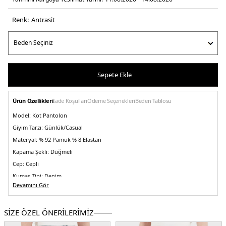
Renk:
antrasi̇t
Sepete Ekle
Ürün Özellikleri
İade Koşulları
Ödeme Seçenekleri
Beden Tablosu
Model:
Kot Pantolon
Giyim Tarzı:
Günlük/Casual
Materyal:
% 92 Pamuk % 8 Elastan
Kapama Şekli:
Düğmeli
Cep:
Cepli
Kumaş Tipi:
Denim
Devamını Gör
Bel:
Normal Bel
Boy:
Standart
SİZE ÖZEL ÖNERİLERİMİZ
Paça Tipi:
Dar Paça
Kalıp Bilgisi:
Slim Fit