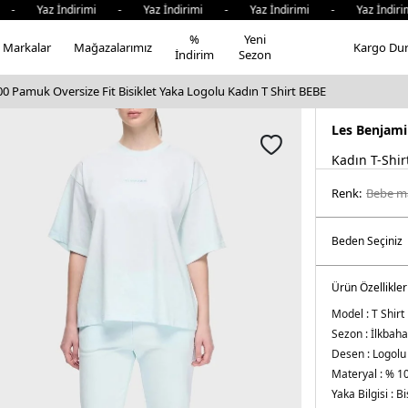
Yaz İndirimi - Yaz İndirimi - Yaz İndirimi - Yaz İndirimi
%
Yeni
Markalar
Mağazalarımız
Kargo Du
İndirim
Sezon
 Pamuk Oversize Fit Bisiklet Yaka Logolu Kadın T Shirt BEBE
Les Benjami
Kadın T-Shir
Renk:
bebe ma
Ürün Özellikler
Model :
T Shirt
Sezon :
İlkbaha
Desen :
Logolu
Materyal :
% 1
Yaka Bilgisi :
Bi