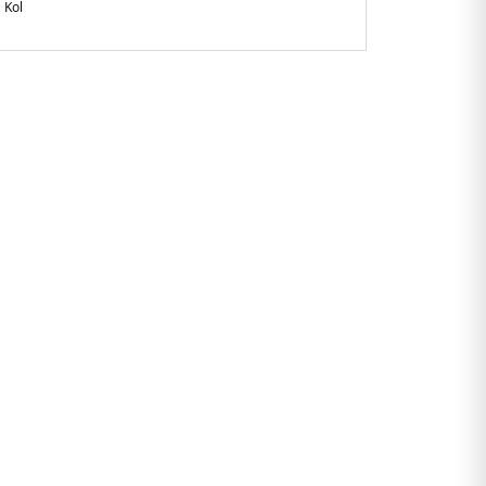
 Kol
ersize Fit
rkiye
SSFUTS311.2565