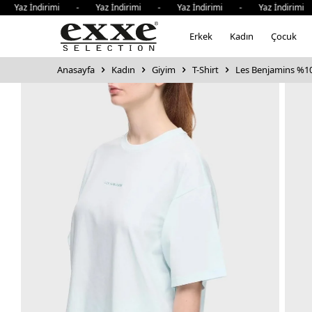
z İndirimi - Yaz İndirimi - Yaz İndirimi - Yaz İndirimi - 
Erkek
Kadın
Çocuk
Anasayfa
Kadın
Giyim
T-Shirt
Les Benjamins %100