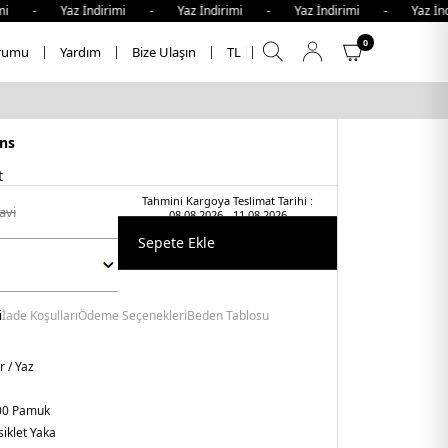
 - Yaz İndirimi - Yaz İndirimi - Yaz İndirimi - Yaz İndiri
0
rumu
Yardım
Bize Ulaşın
TL
ns
t
Tahmini Kargoya Teslimat Tarihi :
vi̇
08.08.2026 - 11.08.2026
Sepete Ekle
i
İade Koşulları
Ödeme Seçenekleri
Beden Tablosu
r / Yaz
00 Pamuk
siklet Yaka