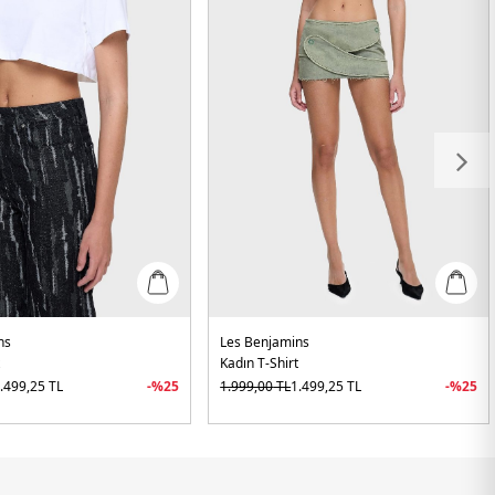
ns
Les Benjamins
t
Kadın T-Shirt
.499,25
TL
-%
25
1.999,00
TL
1.499,25
TL
-%
25