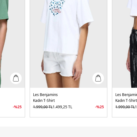
Les Benjamins
Les Benjami
Kadın T-Shirt
Kadın T-Shir
-%
25
1.999,00
TL
1.499,25
TL
-%
25
1.999,00
TL
1