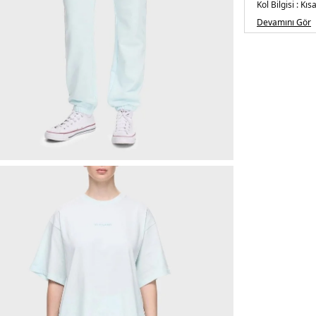
Kol Bilgisi :
Kısa
Kalıp Bilgisi :
Ov
Devamını Gör
Üretim Yeri :
Tü
5DE2LBNOOSE