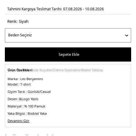
Tahmini Kargoya Teslimat Tarihi:
07.08.2026 - 10.08.2026
Renk:
si̇yah
Sepete Ekle
Ürün Özellikleri
İade Koşulları
Ödeme Seçenekleri
Beden Tablosu
Marka :
Les Benjamins
Model :
T-shirt
Giyim Tarzı :
Günlük/Casual
Desen :&
Logo Yazılı
Materyal :
% 100 Pamuk
Yaka Bilgisi :
Bisiklet Yaka
Kol Bilgisi :
Devamını Gör
Kısa Kol
Kalıp Bilgisi :
Relaxed Fit
Üretim Yeri :
Türkiye