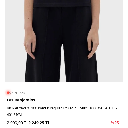
Sınırlı Stok
Les Benjamins
Bisiklet Yaka % 100 Pamuk Regular Fit Kadın T Shirt LB23FWCLAFUTS-
401 SİYAH
2.999,00
TL
2.249,25
TL
%
25