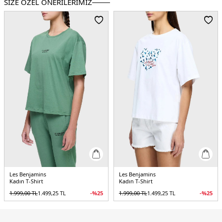
SİZE ÖZEL ÖNERİLERİMİZ
5DE2LB23FWCLAFUTS401.07
Les Benjamins
Les Benjamins
Kadın T-Shirt
Kadın T-Shirt
1.999,00
TL
1.499,25
TL
-%
25
1.999,00
TL
1.499,25
TL
-%
25