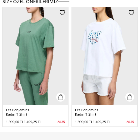
SİZE ÖZEL ÖNERİLERİMİZ
Les Benjamins
Les Benjamins
Kadın T-Shirt
Kadın T-Shirt
1.999,00
TL
1.499,25
TL
-%
25
1.999,00
TL
1.499,25
TL
-%
25