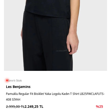
Sınırlı Stok
Les Benjamins
Pamuklu Regular Fit Bisiklet Yaka Logolu Kadın T Shirt LB25FWCLAFUTS-
408 SİYAH
2.999,00
TL
2.249,25
TL
%
25