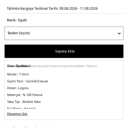
Tahmini Kargoya Teslimat Tarihi:
08.08.2026 - 11.08.2026
Renk:
si̇yah
Sepete Ekle
Ürün Özellikleri
İade Koşulları
Ödeme Seçenekleri
Beden Tablosu
Model :
T Shirt
Giyim Tarzı :
Günlük/Casual
Desen:
Logolu
Materyal :
% 100 Pamuk
Yaka Tipi :
Bisiklet Yaka
Kol Bilgisi :
Kısa Kol
Devamını Gör
Kalıp Bilgisi :
Regular Fit
Menşei :
Türkiye
5DK2LB25FWCLAFUTS408.07