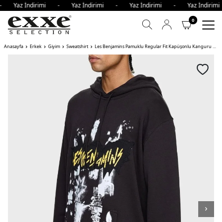
 - Yaz İndirimi - Yaz İndirimi - Yaz İndirimi - Yaz İndir
0
Anasayfa
Erkek
Giyim
Sweatshirt
Les Benjamins Pamuklu Regular Fit Kapüşonlu Kanguru Cepli Erkek Sweat