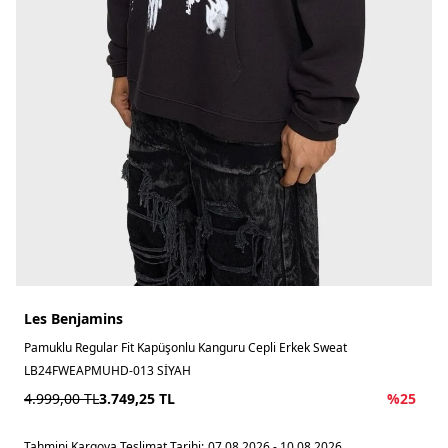
Les Benjamins
Pamuklu Regular Fit Kapüşonlu Kanguru Cepli Erkek Sweat
LB24FWEAPMUHD-013 SİYAH
4.999,00
TL
3.749,25
TL
%
25
Tahmini Kargoya Teslimat Tarihi:
07.08.2026 - 10.08.2026