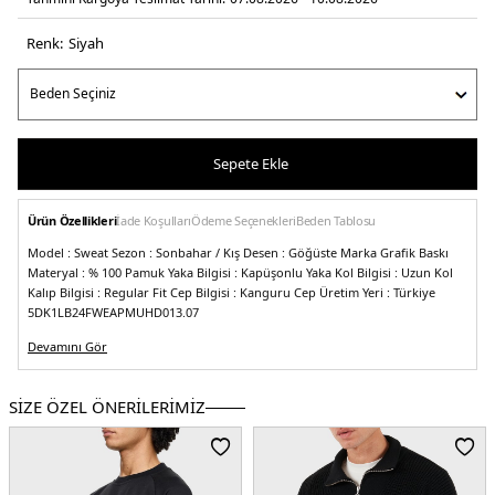
Renk:
si̇yah
Sepete Ekle
Ürün Özellikleri
İade Koşulları
Ödeme Seçenekleri
Beden Tablosu
Model :
Sweat
Sezon :
Sonbahar / Kış
Desen :
Göğüste Marka Grafik Baskı
Materyal :
% 100 Pamuk
Yaka Bilgisi :
Kapüşonlu Yaka
Kol Bilgisi :
Uzun Kol
Kalıp Bilgisi :
Regular Fit
Cep Bilgisi :
Kanguru Cep
Üretim Yeri :
Türkiye
5DK1LB24FWEAPMUHD013.07
Devamını Gör
SİZE ÖZEL ÖNERİLERİMİZ