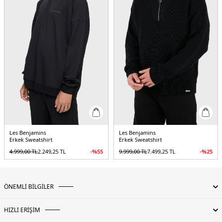
Les Benjamins
Les Benjamins
Erkek Sweatshirt
Erkek Sweatshirt
4.999,00
TL
2.249,25
TL
-%
55
9.999,00
TL
7.499,25
TL
-%
25
ÖNEMLİ BİLGİLER
HIZLI ERİŞİM