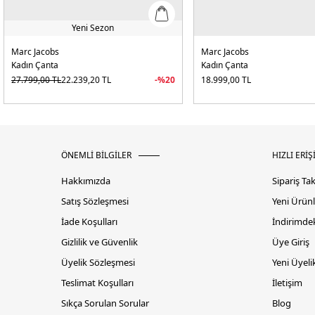
Yeni Sezon
Marc Jacobs
Marc Jacobs
Kadın Çanta
Kadın Çanta
27.799,00
TL
22.239,20
TL
-%
20
18.999,00
TL
ÖNEMLİ BİLGİLER
HIZLI ERİŞ
Hakkımızda
Sipariş Ta
Satış Sözleşmesi
Yeni Ürünl
İade Koşulları
İndirimdek
Gizlilik ve Güvenlik
Üye Giriş
Üyelik Sözleşmesi
Yeni Üyeli
Teslimat Koşulları
İletişim
Sıkça Sorulan Sorular
Blog