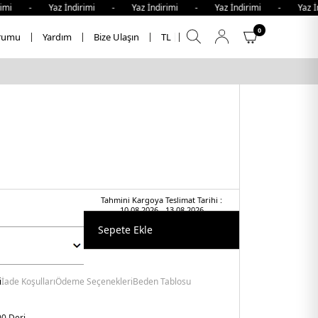
mi - Yaz İndirimi - Yaz İndirimi - Yaz İndirimi - Yaz İnd
0
rumu
Yardım
Bize Ulaşın
TL
Tahmini Kargoya Teslimat Tarihi :
10.08.2026 - 13.08.2026
Sepete Ekle
i
İade Koşulları
Ödeme Seçenekleri
Beden Tablosu
0 Deri