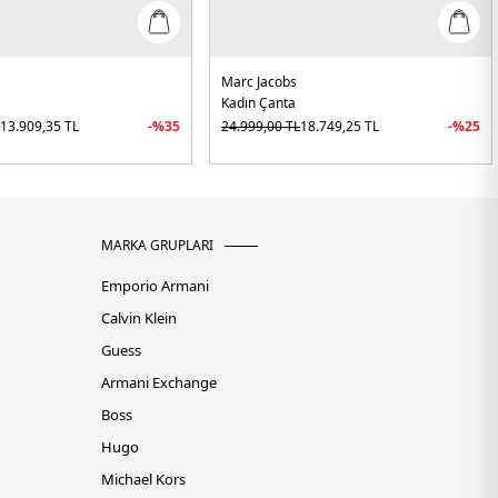
Marc Jacobs
Kadın Çanta
L
13.909,35
TL
-%
35
24.999,00
TL
18.749,25
TL
-%
25
MARKA GRUPLARI
Emporio Armani
Calvin Klein
Guess
Armani Exchange
Boss
Hugo
Michael Kors