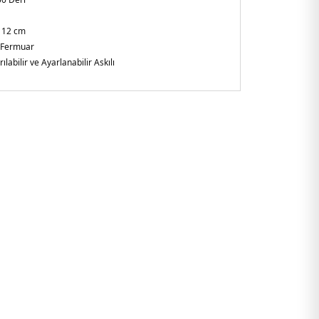
x 12 cm
Fermuar
rılabilir ve Ayarlanabilir Askılı
uarlı Ön Cep
alya
02H02212.98