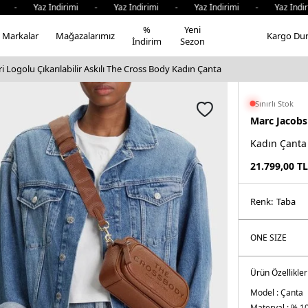
 - Yaz İndirimi - Yaz İndirimi - Yaz İndirimi - Yaz İndiri
%
Yeni
Markalar
Mağazalarımız
Kargo Du
İndirim
Sezon
i Logolu Çıkarılabilir Askılı The Cross Body Kadın Çanta
Sınırlı Stok
Marc Jacobs
Kadın Çanta
21.799,00
TL
Renk:
taba
Ürün Özellikler
Model :
Çanta
Materyal :
% 10