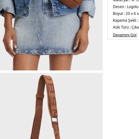
Desen :
Logolu
Boyut :
20 x 6 
Kapama Şekli :
Askı Türü :
Çıka
Cep Tipi :
Ferm
Devamını Gör
Üretim Yeri :
İt
5DE22S5HCR0