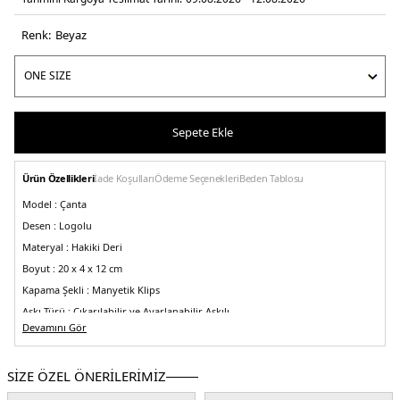
Renk:
beyaz
Sepete Ekle
Ürün Özellikleri
İade Koşulları
Ödeme Seçenekleri
Beden Tablosu
Model :
Çanta
Desen :
Logolu
Materyal :
Hakiki Deri
Boyut :
20 x 4 x 12 cm
Kapama Şekli :
Manyetik Klips
Askı Türü :
Çıkarılabilir ve Ayarlanabilir Askılı
Devamını Gör
Detaylar :
- Bir adet cep ve sekiz kart yuvasına sahip
-Çantanızı el çantası
olarak taşıyabilir veya eller serbest stil için ayarlanabilir, çıkarılabilir logolu
askısını takabilirsiniz
SİZE ÖZEL ÖNERİLERİMİZ
Menşei:
Vietnam