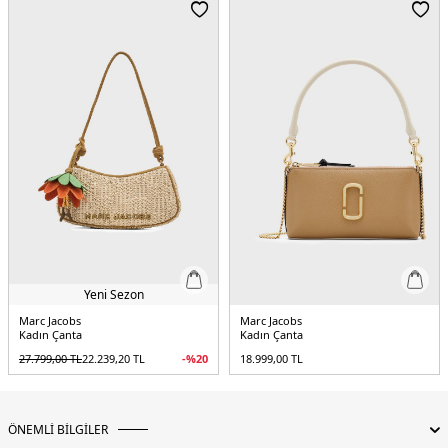
5DE22S4SMN080S02137.25
Yeni Sezon
Marc Jacobs
Marc Jacobs
Kadın Çanta
Kadın Çanta
27.799,00
TL
22.239,20
TL
-%
20
18.999,00
TL
ÖNEMLİ BİLGİLER