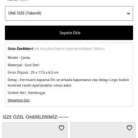
Sepete Ekle
Ürün Özellikleri
İade Koşulları
Ödeme Seçenekleri
Beden Tablosu
Model :
Çanta
Materyal :
Suni Deri
Ürün Ölçüsü :
25 x 17,5 x 6,5 cm
Detay :
-Fermuarlı kapama
-Ön ve arkada kapamazsız cep detayı
-Logo baskılı
kontrast renkli ayarlanabilir omuz askılı
Üretim Yeri :
Kamboçya
5DE232T2G5VC9B001.07
Devamını Gör
SİZE ÖZEL ÖNERİLERİMİZ