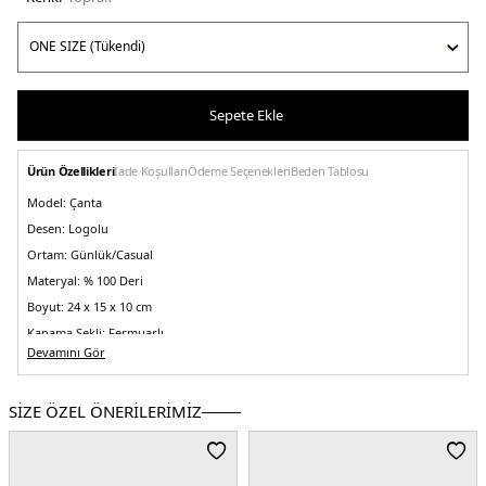
Sepete Ekle
Ürün Özellikleri
İade Koşulları
Ödeme Seçenekleri
Beden Tablosu
Model:
Çanta
Desen:
Logolu
Ortam:
Günlük/Casual
Materyal:
% 100 Deri
Boyut:
24 x 15 x 10 cm
Kapama Şekli:
Fermuarlı
Devamını Gör
Yaş Grubu:
Yetişkin
Askı Türü:
Sabit çift tutma saplı , Ayarlanabilir ve Çıkarılabilir Askılı
SİZE ÖZEL ÖNERİLERİMİZ
Menşei:
İtalya
5DE232F5G9IC0T293.121