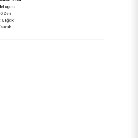
lı/Logolu
0 Deri
 :
Bağcıklı
Kauçuk
:
3,4 cm
alya
7