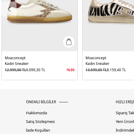
Moaconcept
Moaconcept
Kadın Sneaker
Kadın Sneaker
12.999,00
TL
9.099,30
TL
-%
30
13.599,00
TL
8.159,40
TL
ÖNEMLİ BİLGİLER
HIZLI ERİŞ
Hakkımızda
Sipariş Ta
Satış Sözleşmesi
Yeni Ürünl
İade Koşulları
İndirimdek