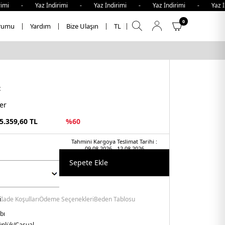
i - Yaz İndirimi - Yaz İndirimi - Yaz İndirimi - Yaz İndi
0
rumu
Yardım
Bize Ulaşın
TL
t
er
5.359,60
TL
%
60
Tahmini Kargoya Teslimat Tarihi :
09.08.2026 - 12.08.2026
Sepete Ekle
i
İade Koşulları
Ödeme Seçenekleri
Beden Tablosu
bı
nlük/Casual