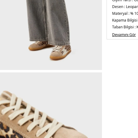
Desen :
Leopar
Materyal :
% 10
Kapama Bilgisi
Taban Bilgisi :
Taban Kalınlığı 
Devamını Gör
Üretim Yeri :
İt
5DE2IC009.14