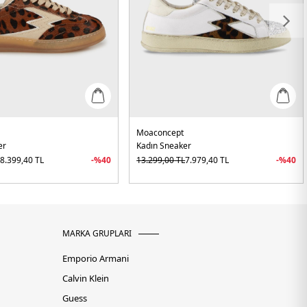
Moaconcept
er
Kadın Sneaker
L
8.399,40
TL
-%
40
13.299,00
TL
7.979,40
TL
-%
40
MARKA GRUPLARI
Emporio Armani
Calvin Klein
Guess