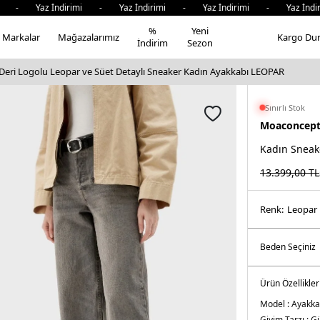
- Yaz İndirimi - Yaz İndirimi - Yaz İndirimi - Yaz İndirim
%
Yeni
Markalar
Mağazalarımız
Kargo Du
İndirim
Sezon
eri Logolu Leopar ve Süet Detaylı Sneaker Kadın Ayakkabı LEOPAR
Sınırlı Stok
Moaconcep
Kadın Sneak
13.399,00
TL
Renk:
leopar
Ürün Özellikler
Model :
Ayakka
Giyim Tarzı :
Gü