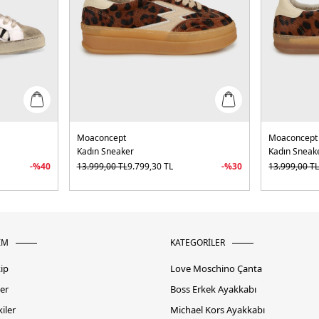
Moaconcept
Moaconcept
Kadın Sneaker
Kadın Sneak
-%
40
13.999,00
TL
9.799,30
TL
-%
30
13.999,00
T
İM
KATEGORİLER
kip
Love Moschino Çanta
er
Boss Erkek Ayakkabı
iler
Michael Kors Ayakkabı