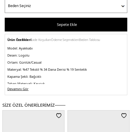
Sepete Ekle
Ürün Özellikleri
İade Koşulları
Ödeme Seçenekleri
Beden Tablosu
Model:
Ayakkabı
Desen:
Logolu
Ortam:
Günlük/Casual
Materyal:
%47 Tekstil % 34 Dana Derisi % 19 Sentetik
Kapama Şekli:
Bağcıklı
Taban Materyali:
Kauçuk
Devamını Gör
Burun Tipi:
Yuvarlak Burun
Topuk Boyu:
Belirtilmemiş
SİZE ÖZEL ÖNERİLERİMİZ
Topuk Tipi:
Düz
Yaş Grubu:
Yetişkin
Menşei:
Vietnam
2DEU530SUA.245