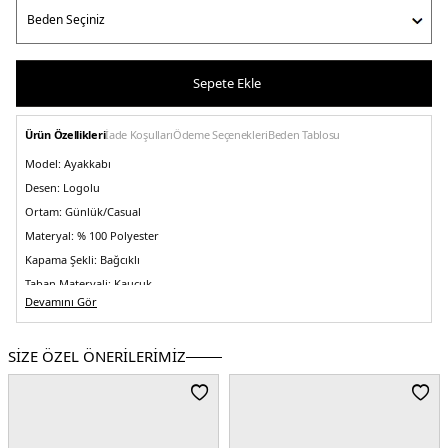
Sepete Ekle
Ürün Özellikleri
İade Koşulları
Ödeme Seçenekleri
Beden Tablosu
Model:
Ayakkabı
Desen:
Logolu
Ortam:
Günlük/Casual
Materyal:
% 100 Polyester
Kapama Şekli:
Bağcıklı
Taban Materyali:
Kauçuk
Devamını Gör
Burun Tipi:
Yuvarlak Burun
Topuk Boyu:
Belirtilmemiş
SİZE ÖZEL ÖNERİLERİMİZ
Topuk Tipi:
Düz
Yaş Grubu:
Yetişkin
Menşei:
Vietnam
5DE13ME10102531.25