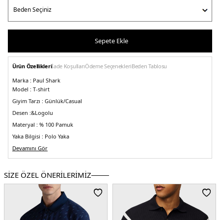
Sepete Ekle
Ürün Özellikleri
İade Koşulları
Ödeme Seçenekleri
Beden Tablosu
Marka :
Paul Shark
Model :
T-shirt
Giyim Tarzı :
Günlük/Casual
Desen :&
Logolu
Materyal :
% 100 Pamuk
Yaka Bilgisi :
Polo Yaka
Kol Bilgisi :
Devamını Gör
Kısa Kol
Kalıp Bilgisi :
Regular Fit
Üretim Yeri :
İtalya
SİZE ÖZEL ÖNERİLERİMİZ
5DE123411266011.07