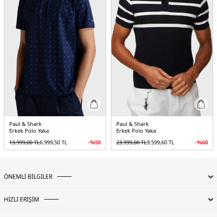
Paul & Shark
Paul & Shark
Erkek Polo Yaka
Erkek Polo Yaka
13.999,00
TL
6.999,50
TL
-%
50
23.999,00
TL
9.599,60
TL
-%
60
ÖNEMLİ BİLGİLER
HIZLI ERİŞİM