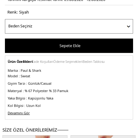
Renk:
si̇yah
Sepete Ekle
Ürün Özellikleri
İade Koşulları
Ödeme Seçenekleri
Beden Tablosu
Marka :
Paul & Shark
Model :
Sweat
Giyim Tarzı :
Günlük/Casual
Materyal :
% 67 Polyester % 33 Pamuk
Yaka Bilgisi :
Kapüşonlu Yaka
Kol Bilgisi :
Uzun Kol
Cep Bilgisi :
Devamını Gör
Cepli
Kalıp Bilgisi :
Regular Fit
Üretim Yeri :
Tunus
SİZE ÖZEL ÖNERİLERİMİZ
5DE113311919011.07