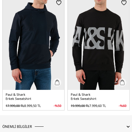
Paul & Shark
Paul & Shark
Erkek Sweatshirt
Erkek Sweatshirt
17.999,00
TL
8.999,50
TL
-%
50
19.999,00
TL
7.999,60
TL
-%
60
ÖNEMLİ BİLGİLER