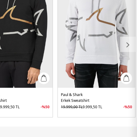
k
Paul & Shark
hirt
Erkek Sweatshirt
L
9.999,50
TL
-%
50
19.999,00
TL
9.999,50
TL
-%
50