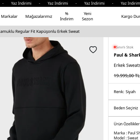
az İndirimi - Yaz İndirimi - Yaz İndirimi - Yaz İndirimi 
%
Yeni
Markalar
Mağazalarımız
Kargo Du
İndirim
Sezon
Pamuklu Regular Fit Kapüşonlu Erkek Sweat
Sınırlı Stok
Paul & Shar
Erkek Sweats
19.999,00
TL
Renk:
si̇yah
Ürün Özellikler
Marka :
Paul S
Model :
Sweat