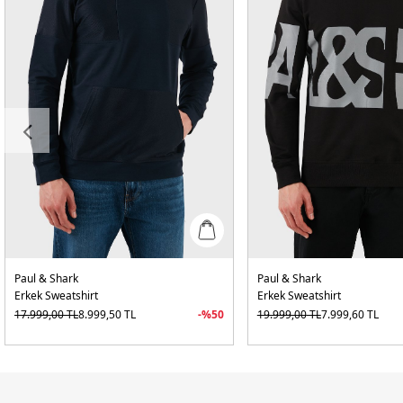
Paul & Shark
Paul & Shark
Erkek Sweatshirt
Erkek Sweatshirt
17.999,00
TL
8.999,50
TL
-%
50
19.999,00
TL
7.999,60
TL