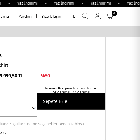
- Yaz İndirimi - Yaz İndirimi - Yaz İndirimi - Yaz İndiri
0
rumu
Yardım
Bize Ulaşın
TL
k
hirt
9.999,50
TL
%
50
Tahmini Kargoya Teslimat Tarihi :
08.08.2026 - 11.08.2026
Sepete Ekle
i
İade Koşulları
Ödeme Seçenekleri
Beden Tablosu
hark