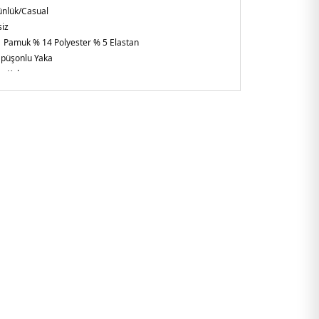
nlük/Casual
iz
 Pamuk % 14 Polyester % 5 Elastan
püşonlu Yaka
n Kol
gular Fit
 :
Boy : 1.88 cm / Göğüs : 100 cm / Bel : 83 cm / Basen : 98
011.07