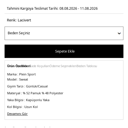
Tahmini Kargoya Teslimat Tarihi:
08.08.2026 - 11.08.2026
Renk:
laci̇vert
Sepete Ekle
Ürün Özellikleri
İade Koşulları
Ödeme Seçenekleri
Beden Tablosu
Marka :
Plein Sport
Model :
Sweat
Giyim Tarzı :
Günlük/Casual
Materyal :
% 52 Pamuk % 48 Polyester
Yaka Bilgisi :
Kapüşonlu Yaka
Kol Bilgisi :
Uzun Kol
Kalıp Bilgisi :
Devamını Gör
Regular Fit
Manken Ölçüsü :
Kilo : 79 kg / Boy : 1.89 cm / Göğüs : 101 cm / Bel : 83 cm /
Basen : 102 cm / Beden : M