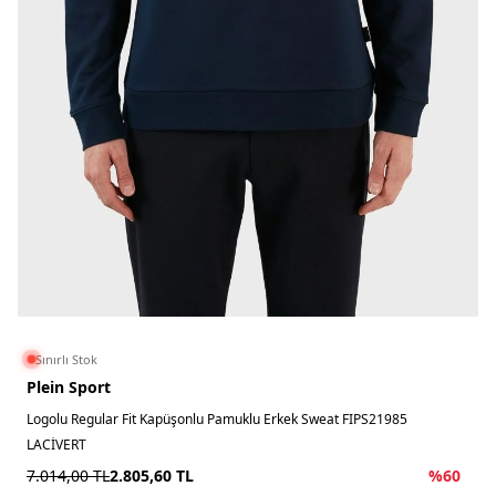
Sınırlı Stok
Plein Sport
Logolu Regular Fit Kapüşonlu Pamuklu Erkek Sweat FIPS21985
LACİVERT
7.014,00
TL
2.805,60
TL
%
60