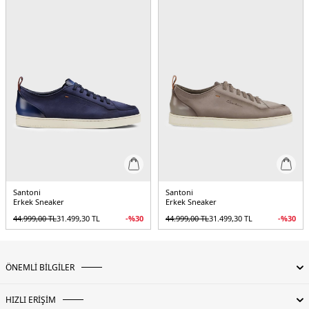
Santoni
Santoni
Erkek Sneaker
Erkek Sneaker
44.999,00
TL
31.499,30
TL
-%
30
44.999,00
TL
31.499,30
TL
-%
30
ÖNEMLİ BİLGİLER
HIZLI ERİŞİM