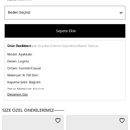
Sepete Ekle
Ürün Özellikleri
İade Koşulları
Ödeme Seçenekleri
Beden Tablosu
Model:
Ayakkabı
Desen:
Logolu
Ortam:
Günlük/Casual
Materyal:
% 100 Deri
Kapama Şekli:
Bağcıklı
Taban Materyali:
Kauçuk
Devamını Gör
Burun Tipi:
Yuvarlak Burun
Topuk Boyu:
Belirtilmemiş
SİZE ÖZEL ÖNERİLERİMİZ
Topuk Tipi:
Düz
Yaş Grubu:
Yetişkin
Menşei:
İtalya
5DK1MBGT22018OCNRGONU60.12