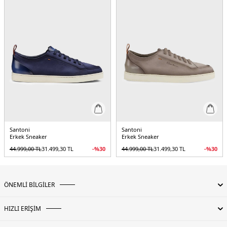
Santoni
Santoni
Erkek Sneaker
Erkek Sneaker
44.999,00
TL
31.499,30
TL
-%
30
44.999,00
TL
31.499,30
TL
-%
30
ÖNEMLİ BİLGİLER
HIZLI ERİŞİM