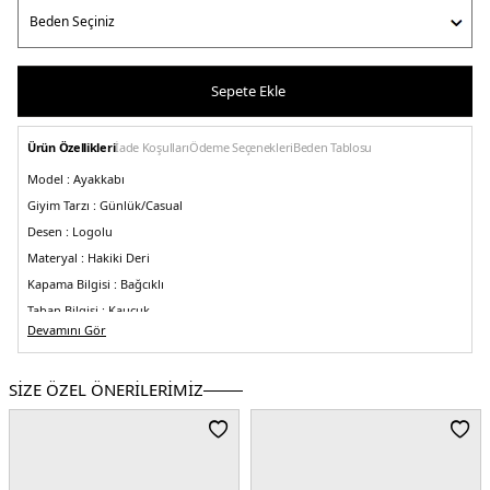
Sepete Ekle
Ürün Özellikleri
İade Koşulları
Ödeme Seçenekleri
Beden Tablosu
Model :
Ayakkabı
Giyim Tarzı :
Günlük/Casual
Desen :
Logolu
Materyal :
Hakiki Deri
Kapama Bilgisi :
Bağcıklı
Taban Bilgisi :
Kauçuk
Devamını Gör
Burun Tipi :
Yuvarlak Burun
Menşei :
İtalya
5DK1MBGT22018NEORGONG62.07
SİZE ÖZEL ÖNERİLERİMİZ