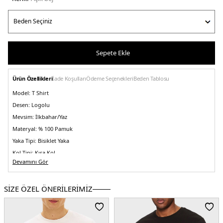
Sepete Ekle
Ürün Özellikleri
İade Koşulları
Ödeme Seçenekleri
Beden Tablosu
Model:
T Shirt
Desen:
Logolu
Mevsim:
İlkbahar/Yaz
Materyal:
% 100 Pamuk
Yaka Tipi:
Bisiklet Yaka
Kol Tipi:
Kısa Kol
Devamını Gör
Kalıp Bilgisi:
Regular Fit
Menşei:
Mısır
3DE1MW0MW39256Z00.35
SİZE ÖZEL ÖNERİLERİMİZ