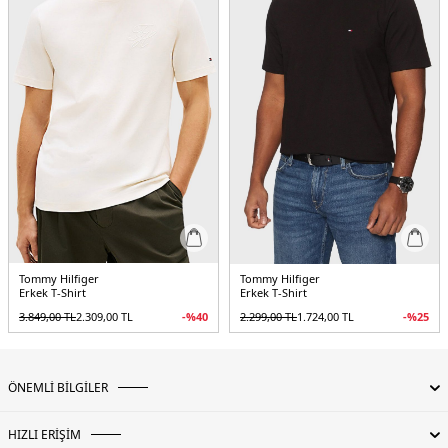
Tommy Hilfiger
Tommy Hilfiger
Erkek T-Shirt
Erkek T-Shirt
3.849,00
TL
2.309,00
TL
-%
40
2.299,00
TL
1.724,00
TL
-%
25
ÖNEMLİ BİLGİLER
HIZLI ERİŞİM