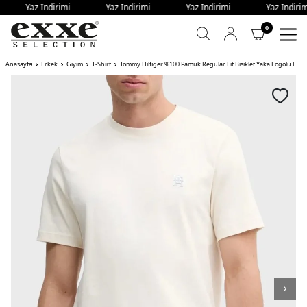
i - Yaz İndirimi - Yaz İndirimi - Yaz İndirimi - Yaz İndi
0
Anasayfa
Erkek
Giyim
T-Shirt
Tommy Hilfiger %100 Pamuk Regular Fit Bisiklet Yaka Logolu Erkek T Shirt AÇIK