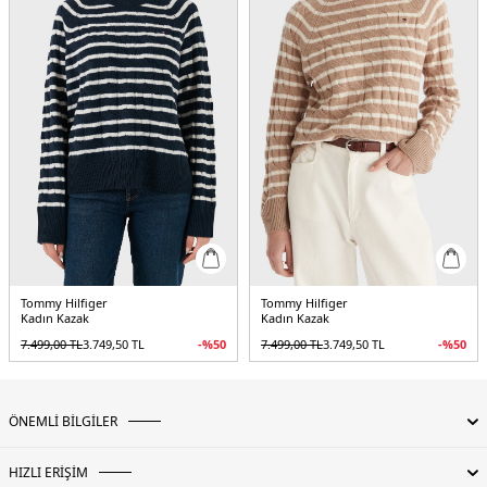
Tommy Hilfiger
Tommy Hilfiger
Kadın Kazak
Kadın Kazak
7.499,00
TL
3.749,50
TL
-%
50
7.499,00
TL
3.749,50
TL
-%
50
ÖNEMLİ BİLGİLER
HIZLI ERİŞİM