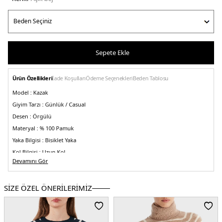
Sepete Ekle
Ürün Özellikleri
İade Koşulları
Ödeme Seçenekleri
Beden Tablosu
Model :
Kazak
Giyim Tarzı :
Günlük / Casual
Desen :
Örgülü
Materyal :
% 100 Pamuk
Yaka Bilgisi :
Bisiklet Yaka
Kol Bilgisi :
Uzun Kol
Devamını Gör
Kalıp Bilgisi :
Regular Fit
Üretim Yeri :
Vietnam
2DEWW0WW44993Z00.35
SİZE ÖZEL ÖNERİLERİMİZ