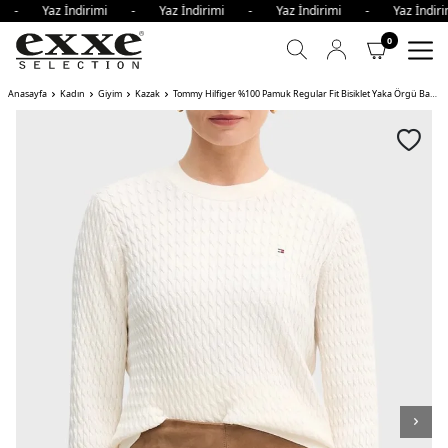
mi - Yaz İndirimi - Yaz İndirimi - Yaz İndirimi - Yaz İndi
0
Anasayfa
Kadın
Giyim
Kazak
Tommy Hilfiger %100 Pamuk Regular Fit Bisiklet Yaka Örgü Bayan Kazak AÇIK