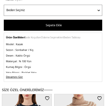
Sepete Ekle
Ürün Özellikleri
İade Koşulları
Ödeme Seçenekleri
Beden Tablosu
Model :
Kazak
Sezon :
Sonbahar / Kış
Desen :
Kablo Örgü
Materyal :
% 100 Yün
Kumaş Bilgisi :
Örgü
Yaka Bilgisi :
Bisiklet Yaka
Devamını Gör
Kol Bilgisi :
Uzun Kol
Kalıp Bilgisi :
Regular Fit
SİZE ÖZEL ÖNERİLERİMİZ
Yaş Grubu :
Yetişkin
Menşei:
Kamboçya
2DEWW0WW43586BDS.07