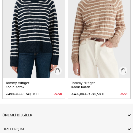
Tommy Hilfiger
Tommy Hilfiger
Kadın Kazak
Kadın Kazak
7.499,00
TL
3.749,50
TL
-%
50
7.499,00
TL
3.749,50
TL
-%
50
ÖNEMLİ BİLGİLER
HIZLI ERİŞİM