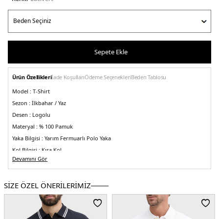
Sepete Ekle
Ürün Özellikleri
İade Koşulları
Ödeme Seçenekleri
Beden Tablosu
Model :
T-Shirt
Sezon :
İlkbahar / Yaz
Desen :
Logolu
Materyal :
% 100 Pamuk
Yaka Bilgisi :
Yarım Fermuarlı Polo Yaka
Kol Bilgisi :
Kısa Kol
Devamını Gör
Kalıp Bilgisi :
Regular Fit
Üretim Yeri :
Vietnam
3DE1MW0MW39552DW5.12
SİZE ÖZEL ÖNERİLERİMİZ