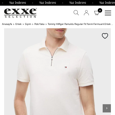
i - Yaz İndirimi - Yaz İndirimi - Yaz İndirimi - Yaz İndir
0
Anasayfa
Erkek
Giyim
Polo Yaka
Tommy Hilfiger Pamuklu Regular Fit Yarım Fermuarlı Erkek Polo Yaka T Shirt AÇIK