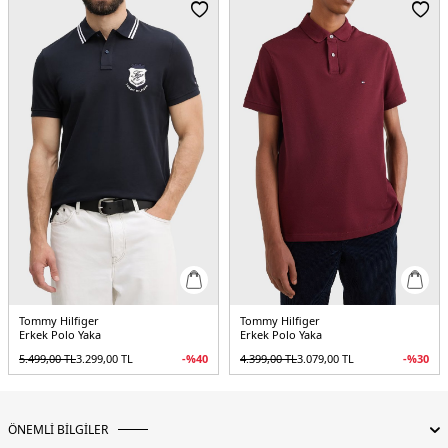
Menşei:
Bangladeş
3DE1MW0MW42762Z00.35
Tommy Hilfiger
Tommy Hilfiger
Erkek Polo Yaka
Erkek Polo Yaka
5.499,00
TL
3.299,00
TL
-%
40
4.399,00
TL
3.079,00
TL
-%
30
ÖNEMLİ BİLGİLER