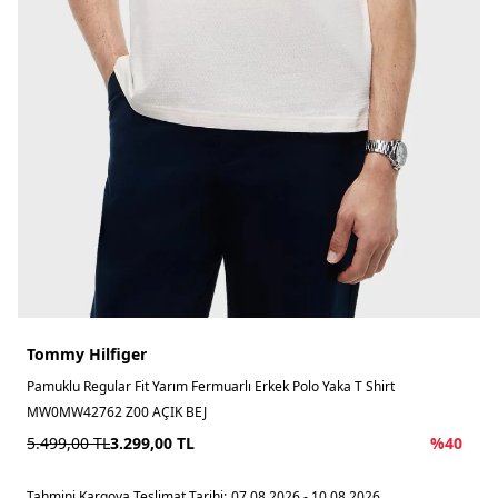
Tommy Hilfiger
Pamuklu Regular Fit Yarım Fermuarlı Erkek Polo Yaka T Shirt
MW0MW42762 Z00 AÇIK BEJ
5.499,00
TL
3.299,00
TL
%
40
Tahmini Kargoya Teslimat Tarihi:
07.08.2026 - 10.08.2026