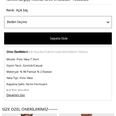
Renk:
açik bej
Sepete Ekle
Ürün Özellikleri
İade Koşulları
Ödeme Seçenekleri
Beden Tablosu
Model:
Polo Yaka T Shirt
Giyim Tarzı:
Günlük/Casual
Materyal:
% 98 Pamuk % 2 Elastan
Yaka Tipi:
Polo Yaka
Kapama Şekli:
Yarım Fermuarlı
Kol Tipi:
Kısa Kol
Devamını Gör
Kumaş Tipi:
Belirtilmemiş
Boy:
Standart
SİZE ÖZEL ÖNERİLERİMİZ
Kalıp Bilgisi:
Regular Fit
Yaş Grubu:
Yetişkin