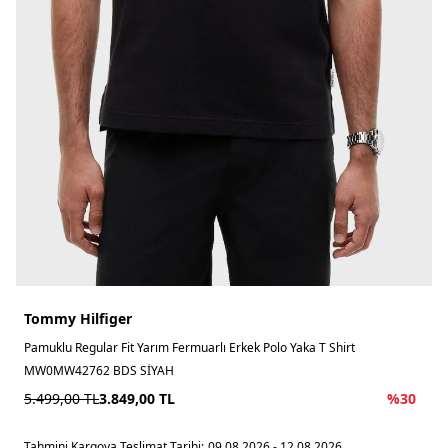
Tommy Hilfiger
Pamuklu Regular Fit Yarım Fermuarlı Erkek Polo Yaka T Shirt
MW0MW42762 BDS SİYAH
5.499,00
TL
3.849,00
TL
%
30
Tahmini Kargoya Teslimat Tarihi:
09.08.2026 - 12.08.2026