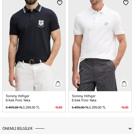
Menşei:
Bangladeş
3DE1MW0MW42762BDS.07
Tommy Hilfiger
Tommy Hilfiger
Erkek Polo Yaka
Erkek Polo Yaka
5.499,00
TL
3.299,00
TL
-%
40
5.499,00
TL
3.299,00
TL
-%
40
ÖNEMLİ BİLGİLER