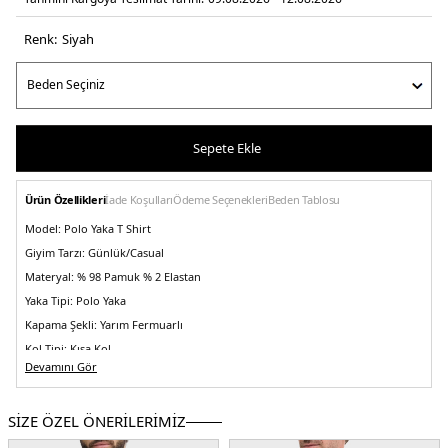
Renk:
si̇yah
Sepete Ekle
Ürün Özellikleri
İade Koşulları
Ödeme Seçenekleri
Beden Tablosu
Model:
Polo Yaka T Shirt
Giyim Tarzı:
Günlük/Casual
Materyal:
% 98 Pamuk % 2 Elastan
Yaka Tipi:
Polo Yaka
Kapama Şekli:
Yarım Fermuarlı
Kol Tipi:
Kısa Kol
Devamını Gör
Kumaş Tipi:
Belirtilmemiş
Boy:
Standart
SİZE ÖZEL ÖNERİLERİMİZ
Kalıp Bilgisi:
Regular Fit
Yaş Grubu:
Yetişkin