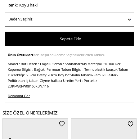
Renk:
koyu haki̇
Sepete Ekle
Ürün Özellikleri
İade Koşulları
Ödeme Seçenekleri
Beden Tablosu
Model :
Bot
Desen :
Logolu
Sezon :
Sonbahar/Kış
Materyal :
% 100 Deri
Kapama Bilgisi :
Bağcık, Fermuar
Taban Bilgisi :
Termoplastik kauçuk
Taban
Yüksekliği:
5.5 cm
Detay:
-Orto boy bot
-Kalın tabanlı
-Pamuklu astar
-
Poliüretan iç taban
-Giyme halkası
Üretim Yeri :
Portekiz
2DKFW0FW08160RBN.116
Devamını Gör
SİZE ÖZEL ÖNERİLERİMİZ