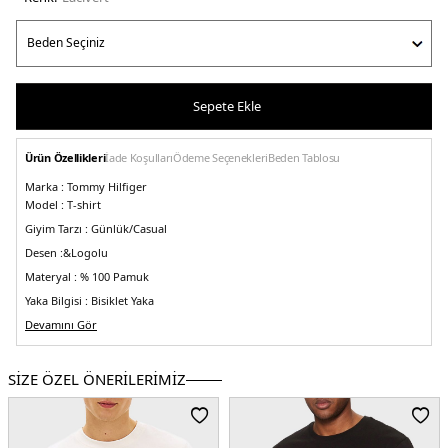
Sepete Ekle
Ürün Özellikleri
İade Koşulları
Ödeme Seçenekleri
Beden Tablosu
Marka :
Tommy Hilfiger
Model :
T-shirt
Giyim Tarzı :
Günlük/Casual
Desen :&
Logolu
Materyal :
% 100 Pamuk
Yaka Bilgisi :
Bisiklet Yaka
Kol Bilgisi :
Devamını Gör
Kısa Kol
Kalıp Bilgisi :
Slim Fit
Manken Ölçüsü :
&Boy : 1.86 cm / Beden : M
SİZE ÖZEL ÖNERİLERİMİZ
Üretim Yeri :
Türkiye
3DE1MW0MW32584DW5.12