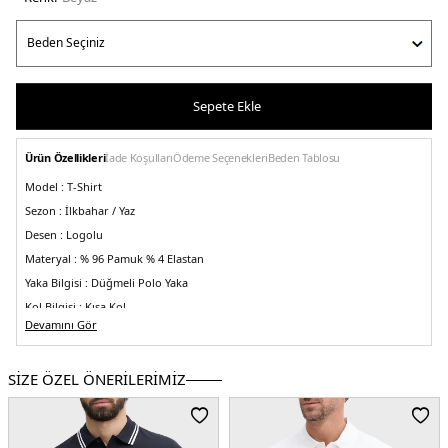
Sepete Ekle
Ürün Özellikleri
İade Koşulları
Ödeme Seçenekleri
Beden Tablosu
Model :
T-Shirt
Sezon :
İlkbahar / Yaz
Desen :
Logolu
Materyal :
% 96 Pamuk % 4 Elastan
Yaka Bilgisi :
Düğmeli Polo Yaka
Kol Bilgisi :
Kısa Kol
Devamını Gör
Kalıp Bilgisi :
Regular Fit
Detaylar :
-Yakanın iç kısmında imzalı bant
SİZE ÖZEL ÖNERİLERİMİZ
Üretim Yeri :
Banglades
3DE1MW0MW38459YBR.25