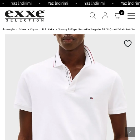
i - Yaz İndirimi - Yaz İndirimi - Yaz İndirimi - Yaz İndi
0
Anasayfa
Erkek
Giyim
Polo Yaka
Tommy Hilfiger Pamuklu Regular Fit Düğmeli Erkek Polo Yaka T Shirt YBR