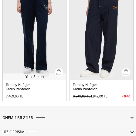
2DEWW0WW45966BDS.07
Yeni Sezon
Tommy Hilfiger
Tommy Hilfiger
Kadın Pantolon
Kadın Pantolon
7.469,00
TL
8.249,00
TL
4.949,00
TL
-%
40
ÖNEMLİ BİLGİLER
HIZLI ERİŞİM