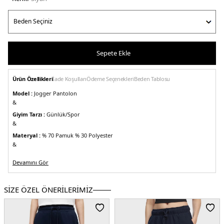
Sepete Ekle
Ürün Özellikleri
İade Koşulları
Ödeme Seçenekleri
Beden Tablosu
Model :
Jogger Pantolon
&
Giyim Tarzı :
Günlük/Spor
&
Materyal :
% 70 Pamuk % 30 Polyester
&
Kapama Bilgisi :
Belden Bağlamalı
Devamını Gör
&
Cep Bilgisi :
Cepli
&
SİZE ÖZEL ÖNERİLERİMİZ
Kalıp Bilgisi:
Regular Fit, Yüksek Bel, Daralan Lastikli Paça
&
Üretim Yeri :
Bangladeş