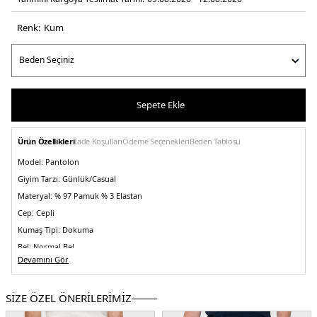
Renk:
kum
Sepete Ekle
Ürün Özellikleri
İade Koşulları
Ödeme Seçenekleri
Beden Tablosu
Model:
Pantolon
Giyim Tarzı:
Günlük/Casual
Materyal:
% 97 Pamuk % 3 Elastan
Cep:
Cepli
Kumaş Tipi:
Dokuma
Bel:
Normal Bel
Devamını Gör
Boy:
Standart
Paça Tipi:
Düz Paça
SİZE ÖZEL ÖNERİLERİMİZ
Kalıp Bilgisi:
Straight Fit
Manken Bedeni:
Boy : 1.90 cm / Göğüs : 108 cm / Bel : 85 cm / Basen : 100 cm