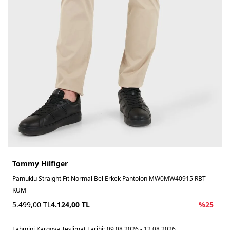
Tommy Hilfiger
Pamuklu Straight Fit Normal Bel Erkek Pantolon MW0MW40915 RBT
KUM
5.499,00
TL
4.124,00
TL
%
25
Tahmini Kargoya Teslimat Tarihi:
09.08.2026 - 12.08.2026