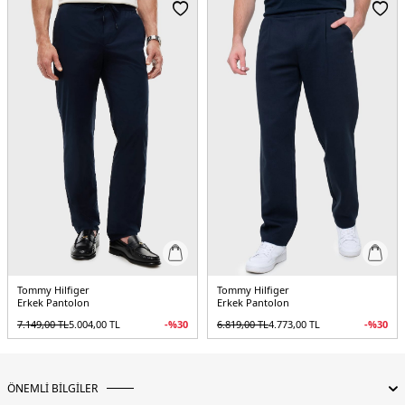
/ Beden : 31-32
Yaş Grubu:
Yetişkin
Menşei:
Sri Lanka
3DE1MW0MW40915RBT.101
Tommy Hilfiger
Tommy Hilfiger
Erkek Pantolon
Erkek Pantolon
7.149,00
TL
5.004,00
TL
-%
30
6.819,00
TL
4.773,00
TL
-%
30
ÖNEMLİ BİLGİLER