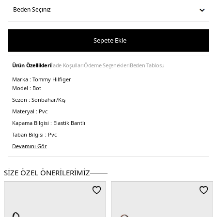
Sepete Ekle
Ürün Özellikleri
İade Koşulları
Ödeme Seçenekleri
Beden Tablosu
Marka :
Tommy Hilfiger
Model :
Bot
Sezon :
Sonbahar/Kış
Materyal :
Pvc
Kapama Bilgisi :
Elastik Bantlı
Taban Bilgisi :
Pvc
Taban Kalınlığı :
Devamını Gör
3,3 cm
Detay :
-Polyester astar
-Toplam yüksekliği 14 cm
Üretim Yeri :
Çin
SİZE ÖZEL ÖNERİLERİMİZ
2DKFW0FW06777BDS.07