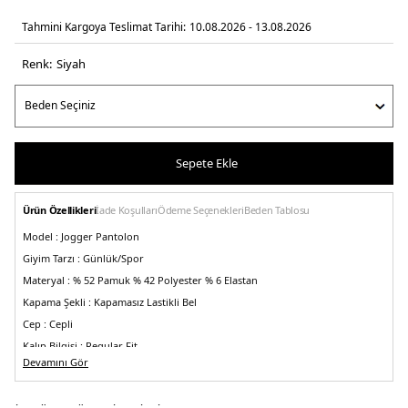
Tahmini Kargoya Teslimat Tarihi:
10.08.2026 - 13.08.2026
Renk:
si̇yah
Sepete Ekle
Ürün Özellikleri
İade Koşulları
Ödeme Seçenekleri
Beden Tablosu
Model :
Jogger Pantolon
Giyim Tarzı :
Günlük/Spor
Materyal :
% 52 Pamuk % 42 Polyester % 6 Elastan
Kapama Şekli :
Kapamasız Lastikli Bel
Cep :
Cepli
Kalıp Bilgisi :
Regular Fit
Devamını Gör
Bel:
Normal Bel
Paça Tipi :
Lastikli Dar Paça