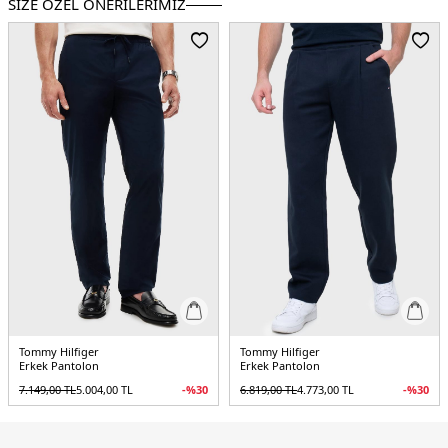
SİZE ÖZEL ÖNERİLERİMİZ
Menşei :
Türkiye
Detaylar :
- Elastik bel ve paçalar, kesimi sıkı ve rahat tutar.
3DE1MW0MW39409BDS.07
Tommy Hilfiger
Tommy Hilfiger
Erkek Pantolon
Erkek Pantolon
7.149,00
TL
5.004,00
TL
-%
30
6.819,00
TL
4.773,00
TL
-%
30