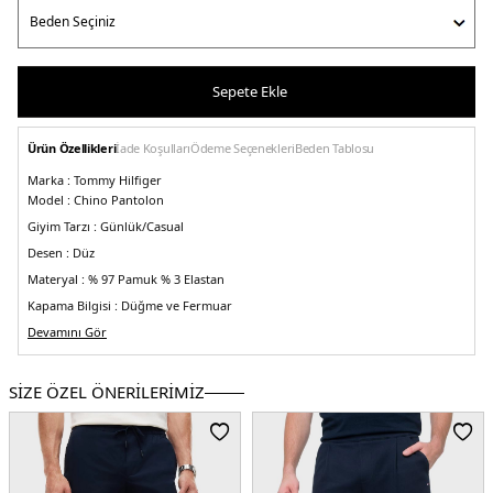
Sepete Ekle
Ürün Özellikleri
İade Koşulları
Ödeme Seçenekleri
Beden Tablosu
Marka :
Tommy Hilfiger
Model :
Chino Pantolon
Giyim Tarzı :
Günlük/Casual
Desen :
Düz
Materyal :
% 97 Pamuk % 3 Elastan
Kapama Bilgisi :
Düğme ve Fermuar
Cep Bilgisi :
Devamını Gör
Cepli
Kalıp :
Slim Fit, Normal Bel, Düz Paça
Üretim Yeri :
Sri Lanka
SİZE ÖZEL ÖNERİLERİMİZ
3DE1MW0MW23485AEG.17