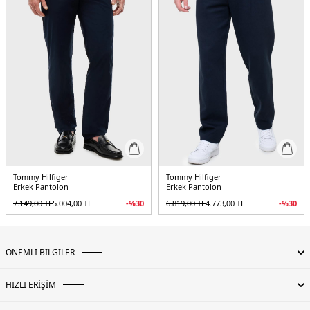
Tommy Hilfiger
Tommy Hilfiger
Erkek Pantolon
Erkek Pantolon
7.149,00
TL
5.004,00
TL
-%
30
6.819,00
TL
4.773,00
TL
-%
30
ÖNEMLİ BİLGİLER
HIZLI ERİŞİM