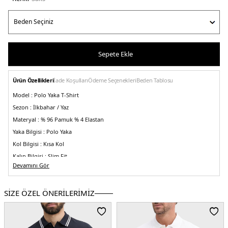
Sepete Ekle
Ürün Özellikleri
İade Koşulları
Ödeme Seçenekleri
Beden Tablosu
Model :
Polo Yaka T-Shirt
Sezon :
İlkbahar / Yaz
Materyal :
% 96 Pamuk % 4 Elastan
Yaka Bilgisi :
Polo Yaka
Kol Bilgisi :
Kısa Kol
Kalıp Bilgisi :
Slim Fit
Devamını Gör
Üretim Yeri :
Mısır
3DE1MW0MW17770D03.112
SİZE ÖZEL ÖNERİLERİMİZ