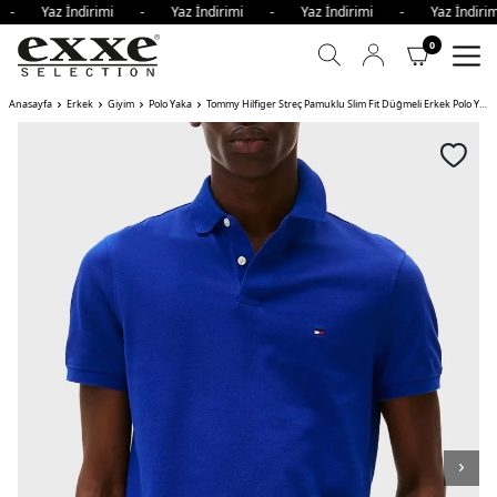
i - Yaz İndirimi - Yaz İndirimi - Yaz İndirimi - Yaz İndir
0
Anasayfa
Erkek
Giyim
Polo Yaka
Tommy Hilfiger Streç Pamuklu Slim Fit Düğmeli Erkek Polo Yaka T Shirt SAKS