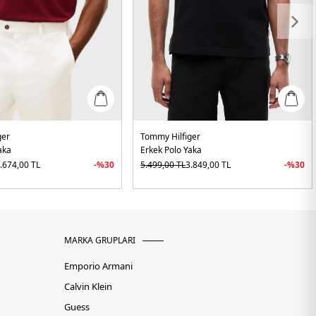
ger
Tommy Hilfiger
aka
Erkek Polo Yaka
.674,00
TL
-%
30
5.499,00
TL
3.849,00
TL
-%
30
MARKA GRUPLARI
Emporio Armani
Calvin Klein
Guess