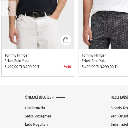
Tommy Hilfiger
Tommy Hilfiger
Erkek Polo Yaka
Erkek Polo Yaka
5.499,00
TL
3.299,00
TL
-%
40
5.499,00
TL
3.299,00
TL
ÖNEMLİ BİLGİLER
HIZLI ERİŞ
Hakkımızda
Sipariş Ta
Satış Sözleşmesi
Yeni Ürünl
İade Koşulları
İndirimdek