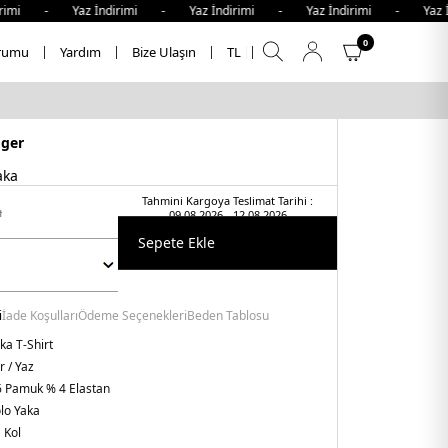
mi - Yaz İndirimi - Yaz İndirimi - Yaz İndirimi - Yaz İndi
0
rumu
Yardım
Bize Ulaşın
TL
iger
aka
Tahmini Kargoya Teslimat Tarihi :
i
09.08.2026 - 12.08.2026
Sepete Ekle
i
İade Koşulları
Ödeme Seçenekleri
Beden Tablosu
ka T-Shirt
r / Yaz
 Pamuk % 4 Elastan
lo Yaka
 Kol