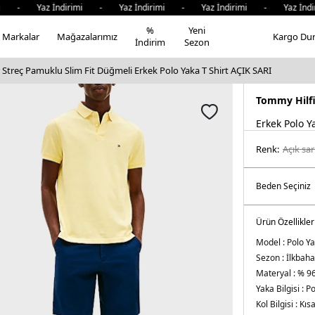
- Yaz İndirimi - Yaz İndirimi - Yaz İndirimi - Yaz İndiri
%
Yeni
Markalar
Mağazalarımız
Kargo Du
İndirim
Sezon
Streç Pamuklu Slim Fit Düğmeli Erkek Polo Yaka T Shirt AÇIK SARI
Tommy Hilf
Erkek Polo Y
Renk:
açik sar
Ürün Özellikler
Model :
Polo Ya
Sezon :
İlkbaha
Materyal :
% 96
Yaka Bilgisi :
Po
Kol Bilgisi :
Kısa