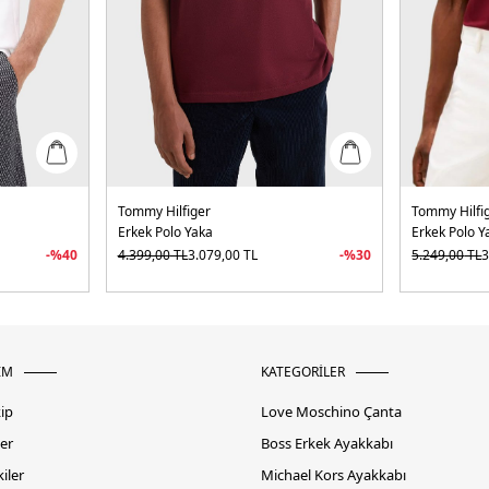
Tommy Hilfiger
Tommy Hilfi
Erkek Polo Yaka
Erkek Polo Y
-%
40
4.399,00
TL
3.079,00
TL
-%
30
5.249,00
TL
3
İM
KATEGORİLER
kip
Love Moschino Çanta
er
Boss Erkek Ayakkabı
iler
Michael Kors Ayakkabı