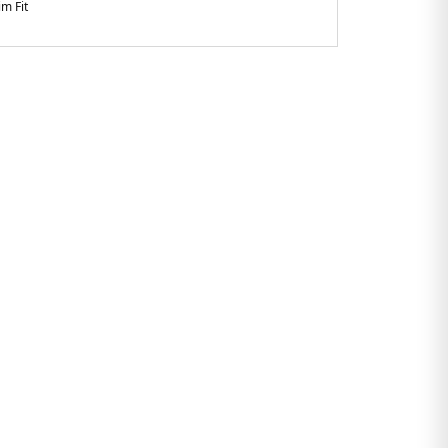
im Fit
sır
770ZF0.123