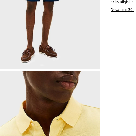
Kalıp Bilgisi :
Sl
Üretim Yeri :
Mı
Devamını Gör
3DE1MW0MW17