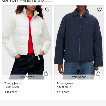
SİZE ÖZEL ÖNERİLERİMİZ
Cep Bilgisi :
Cepli
Kol Bilgisi :
Uzun Kol
Kalıp Bilgisi :
Slim Fit
Menşei :
Kamboçya
2DEDW0DW21618BDS.07
Yeni Sezon
Yeni Sezon
Tommy Jeans
Tommy Jeans
Kadın Mont
Kadın Mont
9.199,00
TL
8.619,00
TL