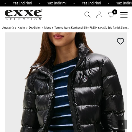
mi - Yaz İndirimi - Yaz İndirimi - Yaz İndirimi - Yaz İndi
0
Anasayfa
Kadın
Dış Giyim
Mont
Tommy Jeans Kapitoneli Slim Fit Dik Yaka Su İtici Parlak Şişme Kadın Mont BDS