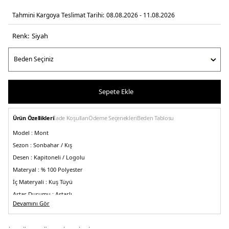
Tahmini Kargoya Teslimat Tarihi:
08.08.2026 - 11.08.2026
Renk:
si̇yah
Sepete Ekle
Ürün Özellikleri
İade Koşulları
Ödeme Seçenekleri
Beden Tablosu
Model :
Mont
Sezon :
Sonbahar / Kış
Desen :
Kapitoneli / Logolu
Materyal :
% 100 Polyester
İç Materyali :
Kuş Tüyü
Astar Durumu :
Astarlı
Devamını Gör
Yaka Bilgisi :
Dik Yaka
Kapama Bilgisi :
Fermuar