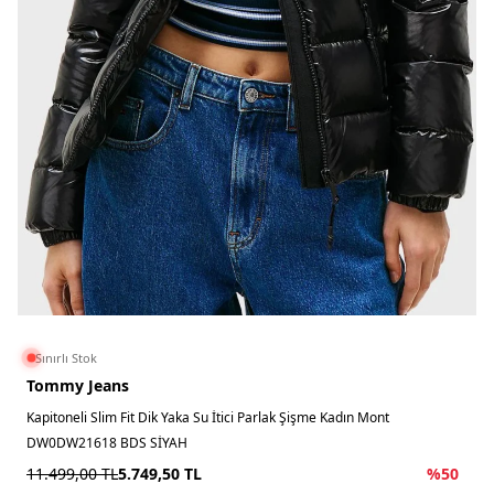
Sınırlı Stok
Tommy Jeans
Kapitoneli Slim Fit Dik Yaka Su İtici Parlak Şişme Kadın Mont
DW0DW21618 BDS SİYAH
11.499,00
TL
5.749,50
TL
%
50