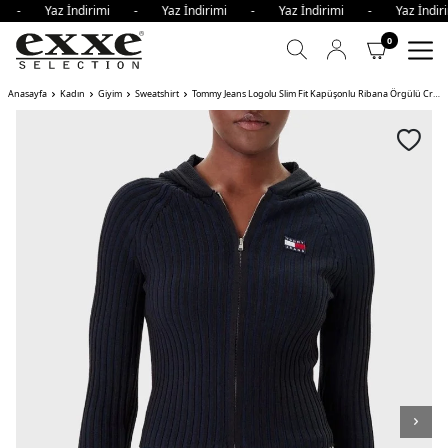
mi - Yaz İndirimi - Yaz İndirimi - Yaz İndirimi - Yaz İndi
0
Anasayfa
Kadın
Giyim
Sweatshirt
Tommy Jeans Logolu Slim Fit Kapüşonlu Ribana Örgülü Crop Bayan Sweat BDS