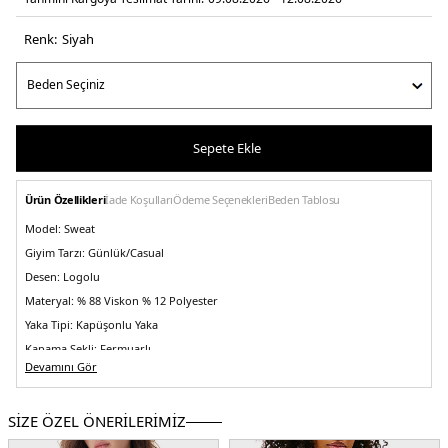
Renk:
si̇yah
Sepete Ekle
Ürün Özellikleri
İade Koşulları
Ödeme Seçenekleri
Beden Tablosu
Model:
Sweat
Giyim Tarzı:
Günlük/Casual
Desen:
Logolu
Materyal:
% 88 Viskon % 12 Polyester
Yaka Tipi:
Kapüşonlu Yaka
Kapama Şekli:
Fermuarlı
Devamını Gör
Kol Boyu:
Uzun Kol
Kalıp Bilgisi:
Slim Fit
SİZE ÖZEL ÖNERİLERİMİZ
Menşei:
Türkiye
2DEDW0DW20974BDS.07