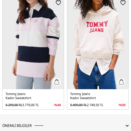
Tommy Jeans
Tommy Jeans
Kadın Sweatshirt
Kadın Sweatshirt
6.299,00
TL
3.779,00
TL
-%
40
5.499,00
TL
2.749,50
TL
-%
50
ÖNEMLİ BİLGİLER