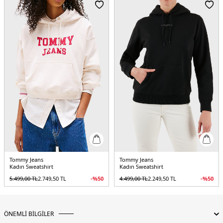
Tommy Jeans
Tommy Jeans
Kadın Sweatshirt
Kadın Sweatshirt
5.499,00
TL
2.749,50
TL
-%
50
4.499,00
TL
2.249,50
TL
-%
50
ÖNEMLİ BİLGİLER