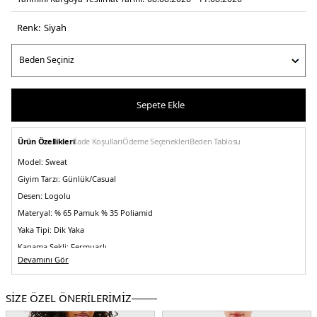
Renk:
si̇yah
Sepete Ekle
Ürün Özellikleri
İade Koşulları
Ödeme Seçenekleri
Beden Tablosu
Model:
Sweat
Giyim Tarzı:
Günlük/Casual
Desen:
Logolu
Materyal:
% 65 Pamuk % 35 Poliamid
Yaka Tipi:
Dik Yaka
Kapama Şekli:
Fermuarlı
Devamını Gör
Kol Boyu:
Uzun Kol
Kalıp Bilgisi:
Slim Fit
SİZE ÖZEL ÖNERİLERİMİZ
Menşei:
Vietnam
2DEDW0DW20967BDS.07