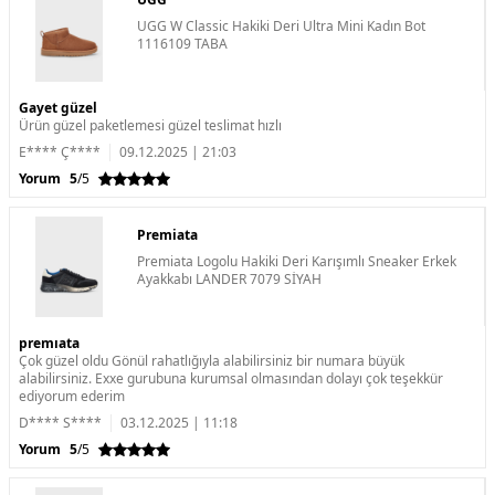
UGG W Classic Hakiki Deri Ultra Mini Kadın Bot
1116109 TABA
Gayet güzel
Ürün güzel paketlemesi güzel teslimat hızlı
E**** Ç****
09.12.2025 | 21:03
Yorum
5
/5
Premiata
Premiata Logolu Hakiki Deri Karışımlı Sneaker Erkek
Ayakkabı LANDER 7079 SİYAH
premıata
Çok güzel oldu Gönül rahatlığıyla alabilirsiniz bir numara büyük
alabilirsiniz. Exxe gurubuna kurumsal olmasından dolayı çok teşekkür
ediyorum ederim
D**** S****
03.12.2025 | 11:18
Yorum
5
/5