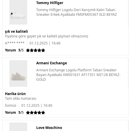
Tommy Hilfiger
Tommy Hilfiger Logolu Deri Karışımlı Kalın Taban
Sneaker Erkek Ayakkabı FM0FM05367 0LD BEYAZ
şık ve kaliteli
Fiyatına göre gayet şık ve kaliteli pişman olmazsınız
A**** ****
01.12.2025 | 16:46
Yorum
5
/5
Armani Exchange
Armani Exchange Logolu Platform Taban Sneaker
Bayan Ayakkabı XW001631 AF17351 MZ128 BEYAZ-
GOLD
Harika ürün
Tam oldu numarası
İsimsiz
01.12.2025 | 16:40
Yorum
5
/5
Love Moschino