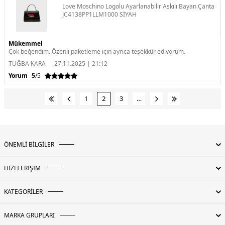
Love Moschino Logolu Ayarlanabilir Askılı Bayan Çanta
JC4138PP1LLM1000 SİYAH
Mükemmel
Çok beğendim. Özenli paketleme için ayrıca teşekkür ediyorum.
TUĞBA KARA
27.11.2025 | 21:12
Yorum
5
/5
1
2
3
…
ÖNEMLİ BİLGİLER
HIZLI ERİŞİM
KATEGORİLER
MARKA GRUPLARI