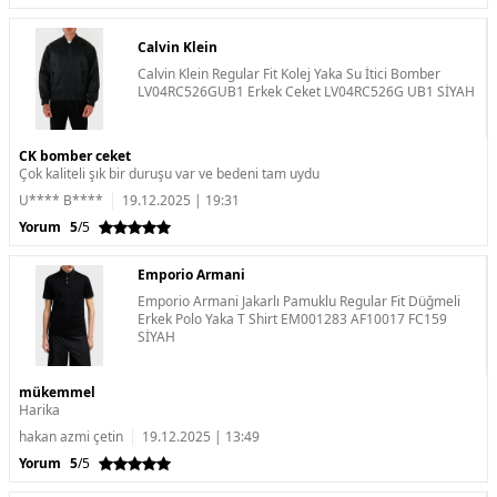
Calvin Klein
Calvin Klein Regular Fit Kolej Yaka Su İtici Bomber
LV04RC526GUB1 Erkek Ceket LV04RC526G UB1 SİYAH
CK bomber ceket
Çok kaliteli şık bir duruşu var ve bedeni tam uydu
U**** B****
19.12.2025 | 19:31
Yorum
5
/5
Emporio Armani
Emporio Armani Jakarlı Pamuklu Regular Fit Düğmeli
Erkek Polo Yaka T Shirt EM001283 AF10017 FC159
SİYAH
mükemmel
Harika
hakan azmi çetin
19.12.2025 | 13:49
Yorum
5
/5