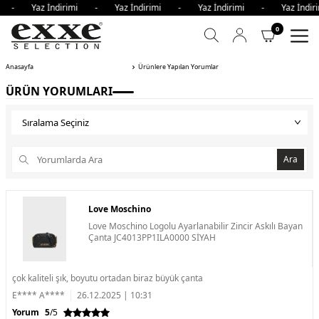
mi - Yaz İndirimi - Yaz İndirimi - Yaz İndirimi - Yaz İnd
0
Anasayfa
Ürünlere Yapılan Yorumlar
ÜRÜN YORUMLARI
Ara
Love Moschino
Love Moschino Logolu Ayarlanabilir Zincir Askılı Bayan
Çanta JC4013PP1ILA0000 SİYAH
çok kaliteli şık, boyutu ortadan biraz büyük çanta
E**** A****
26.12.2025 | 10:31
Yorum
5
/5