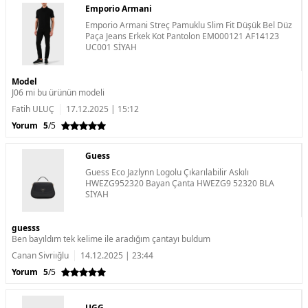
Emporio Armani
Emporio Armani Streç Pamuklu Slim Fit Düşük Bel Düz
Paça Jeans Erkek Kot Pantolon EM000121 AF14123
UC001 SİYAH
Model
J06 mi bu ürünün modeli
Fatih ULUÇ
17.12.2025 | 15:12
Yorum
5
/5
Guess
Guess Eco Jazlynn Logolu Çıkarılabilir Askılı
HWEZG952320 Bayan Çanta HWEZG9 52320 BLA
SİYAH
guesss
Ben bayıldım tek kelime ile aradığım çantayı buldum
Canan Sivriığlu
14.12.2025 | 23:44
Yorum
5
/5
UGG