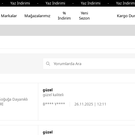
 - Yaz İndirimi - Yaz İndirimi - Yaz İndirimi - Yaz İndir
%
Yeni
Markalar
Mağazalarımız
Kargo Du
İndirim
Sezon
güzel
güzel kaliteli
oğuğa Dayanıklı
Rİ
B**** Y****
26.11.2025 | 12:11
güzel