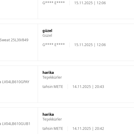
G**** E****
15.11.2025 | 12:06
güzel
Güzel
 Sweat 25L39/849
G**** E****
15.11.2025 | 12:06
harika
Teşekkürler
aça LV04LB610GPAY
tahsin METE
14.11.2025 | 20:43
harika
Teşekkürler
Paça LV04LB610GUB1
tahsin METE
14.11.2025 | 20:42