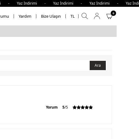
imi - Yaz İndirimi - Yaz İndirimi - Yaz İndirimi - Yaz İnd
0
rumu
Yardım
Bize Ulaşın
TL
Ara
Yorum
5
/5