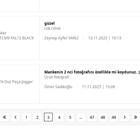
güzel
cok rahat
aker
LTCM9 FAL12 BLACK
Zeynep Ayfer VARLI
13.11.2025 | 16:13
Mankenin 2 nci fotoğrafını özellikle mi koydunuz. :)
Ürün fotoğrafı
Fit Düz Paça Jogger
Ömer Sadıkoğlu
11.11.2025 | 15:08
1
2
3
4
5
…
47
48
49