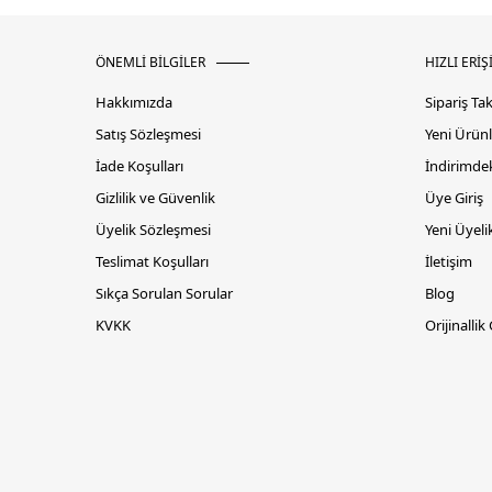
ÖNEMLİ BİLGİLER
HIZLI ERİŞ
Hakkımızda
Sipariş Ta
Satış Sözleşmesi
Yeni Ürünl
İade Koşulları
İndirimdek
Gizlilik ve Güvenlik
Üye Giriş
Üyelik Sözleşmesi
Yeni Üyeli
Teslimat Koşulları
İletişim
Sıkça Sorulan Sorular
Blog
KVKK
Orijinallik