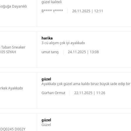
güzel kaliteli
oğuğa Dayanıklı
B**** Y****
26.11.2025 | 12:11
harika
3 cü alışım çok iyi ayakkabı
n Taban Sneaker
105 SİYAH
umut tanış
24.11.2025 | 13:08
güzel
Ayakkabı çok güzel ama kalıbı biraz büyük iade edip b
Erkek Ayakkabı
Gürhan Ormut
22.11.2025 | 11:26
güzel
Güzel
uk DQ0245 D002Y