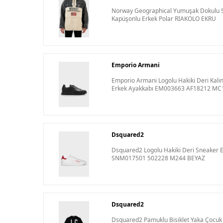
Norway Geographical Yumuşak Dokulu S
Kapüşonlu Erkek Polar RIAKOLO EKRU
Emporio Armani
Emporio Armani Logolu Hakiki Deri Kalı
Erkek Ayakkabı EM003663 AF18212 MC
Dsquared2
Dsquared2 Logolu Hakiki Deri Sneaker 
SNM017501 502228 M244 BEYAZ
Dsquared2
Dsquared2 Pamuklu Bisiklet Yaka Çoc