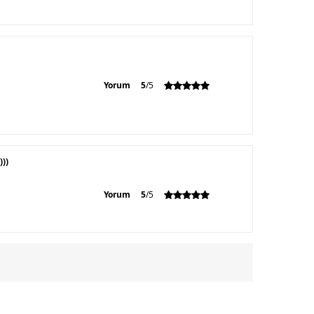
Yorum
5
/5
)))
Yorum
5
/5