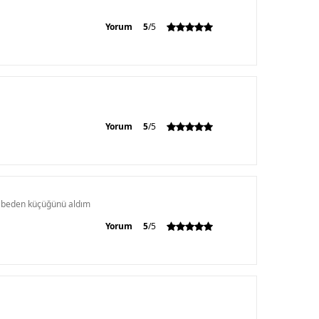
Yorum
5
/5
Yorum
5
/5
ir beden küçüğünü aldım
Yorum
5
/5