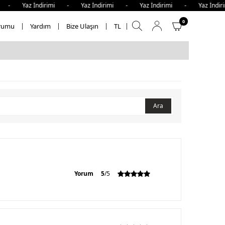
i - Yaz İndirimi - Yaz İndirimi - Yaz İndirimi - Yaz İndi
0
rumu
Yardım
Bize Ulaşın
TL
Ara
Yorum
5
/5