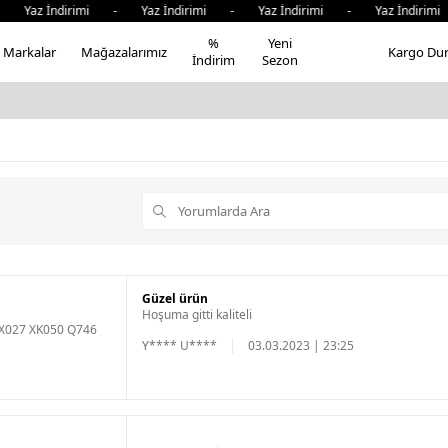
 Yaz İndirimi - Yaz İndirimi - Yaz İndirimi - Yaz İndirim
%
Yeni
Markalar
Mağazalarımız
Kargo Du
İndirim
Sezon
Güzel ürün
Hoşuma gitti kaliteli
8X027 XK050 Q746
Y**** U****
03.03.2023 | 23:25