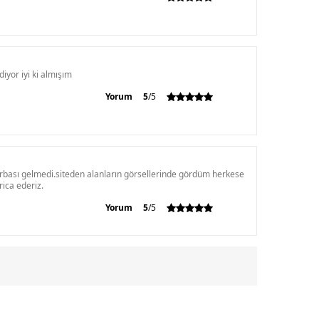
yor iyi ki almışım
Yorum
5
/5
orbası gelmedi.siteden alanların görsellerinde gördüm herkese
ica ederiz.
Yorum
5
/5