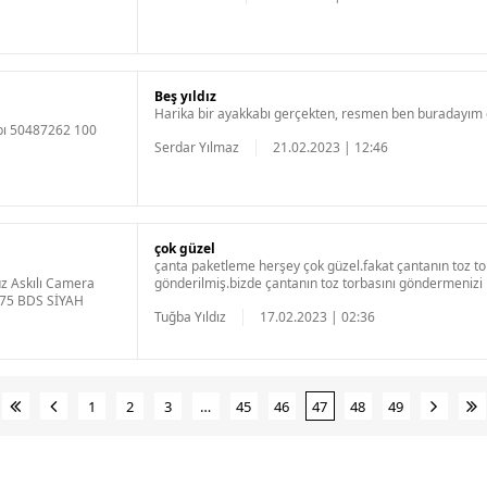
Beş yıldız
Harika bir ayakkabı gerçekten, resmen ben buradayım di
bı 50487262 100
Serdar Yılmaz
21.02.2023 | 12:46
çok güzel
çanta paketleme herşey çok güzel.fakat çantanın toz t
uz Askılı Camera
gönderilmiş.bizde çantanın toz torbasını göndermenizi r
75 BDS SİYAH
Tuğba Yıldız
17.02.2023 | 02:36
1
2
3
…
45
46
47
48
49