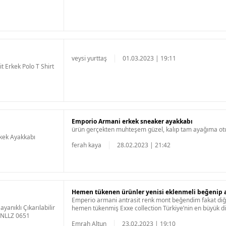
veysi yurttaş
01.03.2023 | 19:11
 Erkek Polo T Shirt
Emporio Armani erkek sneaker ayakkabı
ürün gerçekten muhteşem güzel, kalıp tam ayağıma otur
kek Ayakkabı
ferah kaya
28.02.2023 | 21:42
Hemen tükenen ürünler yenisi eklenmeli beğenip 
Emperio armani antrasit renk mont beğendim fakat diğ
anıklı Çıkarılabilir
hemen tükenmiş Exxe collection Türkiye’nin en büyük di
1NLLZ 0651
Emrah Altun
23.02.2023 | 19:10