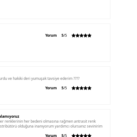
Yorum
5
/5
du ve hakiki deri yumuşak tavsiye ederim ????
Yorum
5
/5
alamıyoruz
er renklerinin her bedeni olmasına rağmen antrasit renk
stribütörü olduğuna inanıyorum yardımcı olursanız sevinirim
Yorum
5
/5