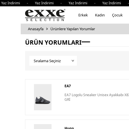
az İndirimi - Yaz İndirimi - Yaz İndirimi - Yaz İndirimi -
Erkek
Kadın
Çocuk
Anasayfa
Ürünlere Yapılan Yorumlar
ÜRÜN YORUMLARI
EA7
EA7 Logolu Sneaker Unisex Ayakkabı X
GRİ
Hugo