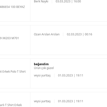
Berk Nayki
03.03.2023 | 16:00
0486654 100 BEYAZ
Ozan Arslan Arslan
02.03.2023 | 00:16
79 XK203 M701
beğendim
Ürün çok güzel
 Erkek Polo T Shirt
veysi yurttaş
01.03.2023 | 19:11
veysi yurttaş
01.03.2023 | 19:11
lı T Shirt Erkek