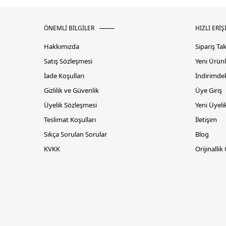
ÖNEMLİ BİLGİLER
HIZLI ERİŞ
Hakkımızda
Sipariş Ta
Satış Sözleşmesi
Yeni Ürünl
İade Koşulları
İndirimdek
Gizlilik ve Güvenlik
Üye Giriş
Üyelik Sözleşmesi
Yeni Üyeli
Teslimat Koşulları
İletişim
Sıkça Sorulan Sorular
Blog
KVKK
Orijinallik