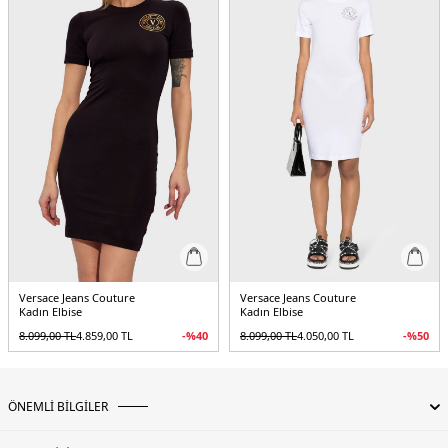
Versace Jeans Couture
Versace Jeans Couture
Kadın Elbise
Kadın Elbise
8.099,00
TL
4.859,00
TL
-%
40
8.099,00
TL
4.050,00
TL
-%
50
ÖNEMLİ BİLGİLER