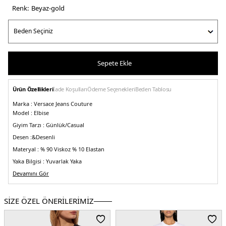
Renk:
beyaz-gold
Sepete Ekle
Ürün Özellikleri
İade Koşulları
Ödeme Seçenekleri
Beden Tablosu
Marka :
Versace Jeans Couture
Model :
Elbise
Giyim Tarzı :
Günlük/Casual
Desen :&
Desenli
Materyal :
% 90 Viskoz % 10 Elastan
Yaka Bilgisi :
Yuvarlak Yaka
Kol Bilgisi :
Devamını Gör
Kalın Askılı
Üretim Yeri :
İtalya
5DY276HAO9B6JS291G03.2596
SİZE ÖZEL ÖNERİLERİMİZ