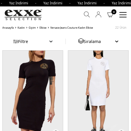
- Yaz İndirimi - Yaz İndirimi - Yaz İndirimi - Yaz İndirim
0
22
Ürün
Anasayfa
Kadın
Giyim
Elbise
Versace Jeans Couture Kadın Elbise
Filtre
Sıralama