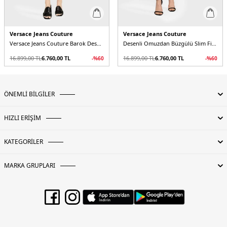
Versace Jeans Couture
Versace Jeans Couture
Versace Jeans Couture Barok Desenli V Yaka Asimetrik Kadın Elbise
Desenli Omuzdan Büzgülü Slim Fit Bodycon Mini Kadın Elbise
16.899,00
TL
6.760,00
TL
16.899,00
TL
6.760,00
TL
-%
60
-%
60
ÖNEMLİ BİLGİLER
HIZLI ERİŞİM
KATEGORİLER
MARKA GRUPLARI