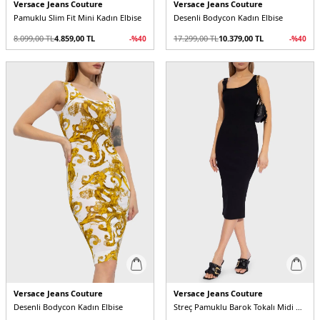
Versace Jeans Couture
Versace Jeans Couture
Pamuklu Slim Fit Mini Kadın Elbise
Desenli Bodycon Kadın Elbise
8.099,00
TL
4.859,00
TL
17.299,00
TL
10.379,00
TL
-%
40
-%
40
Versace Jeans Couture
Versace Jeans Couture
Desenli Bodycon Kadın Elbise
Streç Pamuklu Barok Tokalı Midi Kadın Elbise