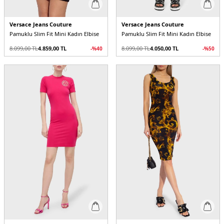
Versace Jeans Couture
Versace Jeans Couture
Pamuklu Slim Fit Mini Kadın Elbise
Pamuklu Slim Fit Mini Kadın Elbise
8.099,00
TL
4.859,00
TL
8.099,00
TL
4.050,00
TL
-%
40
-%
50