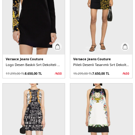
Versace Jeans Couture
Versace Jeans Couture
Logo Desen Baskılı Sırt Dekolteli Regular Fit Mini Kadın Elbise
Plileli Desenli Tasarımlı Sırt Dekolteli Slim Fit Mini Kadın Elbise
17.299,00
TL
8.650,00
TL
15.299,00
TL
7.650,00
TL
-%
50
-%
50