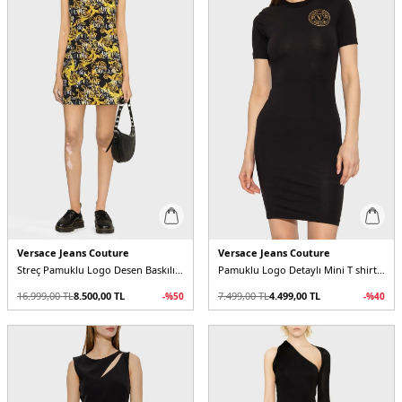
Versace Jeans Couture
Versace Jeans Couture
Streç Pamuklu Logo Desen Baskılı Regular Fit Mini Kadın Elbise
Pamuklu Logo Detaylı Mini T shirt Kadın Elbise
16.999,00
TL
8.500,00
TL
7.499,00
TL
4.499,00
TL
-%
50
-%
40