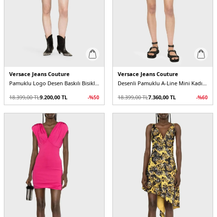
Versace Jeans Couture
Versace Jeans Couture
Pamuklu Logo Desen Baskılı Bisiklet Yaka Mini Kadın Elbise
Desenli Pamuklu A-Line Mini Kadın Elbise
18.399,00
TL
9.200,00
TL
18.399,00
TL
7.360,00
TL
-%
50
-%
60