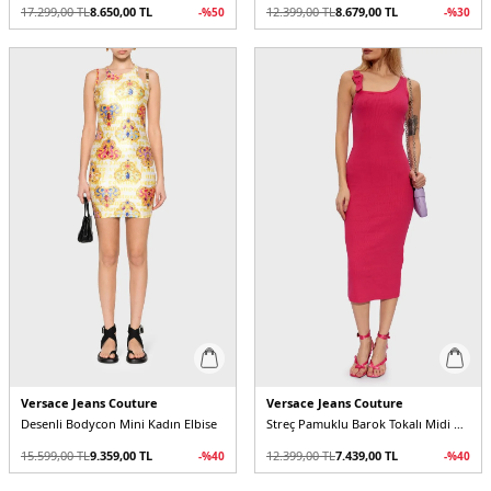
17.299,00
TL
8.650,00
TL
12.399,00
TL
8.679,00
TL
-%
50
-%
30
Versace Jeans Couture
Versace Jeans Couture
Desenli Bodycon Mini Kadın Elbise
Streç Pamuklu Barok Tokalı Midi Kadın Elbise
15.599,00
TL
9.359,00
TL
12.399,00
TL
7.439,00
TL
-%
40
-%
40