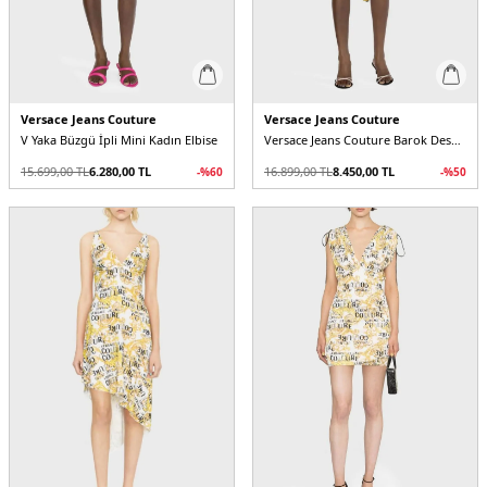
Versace Jeans Couture
Versace Jeans Couture
V Yaka Büzgü İpli Mini Kadın Elbise
Versace Jeans Couture Barok Desenli V Yaka Asimetrik Kadın Elbise
15.699,00
TL
6.280,00
TL
16.899,00
TL
8.450,00
TL
-%
60
-%
50