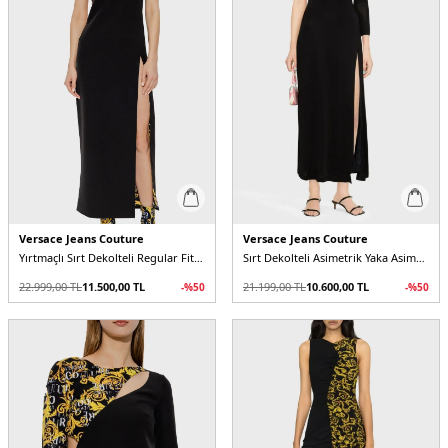
Versace Jeans Couture
Versace Jeans Couture
Yırtmaçlı Sırt Dekolteli Regular Fit Midi Kadın Elbise
Sırt Dekolteli Asimetrik Yaka Asimetrik Kol Regular Fit Kadın Elbise
22.999,00
TL
11.500,00
TL
21.199,00
TL
10.600,00
TL
-%
50
-%
50